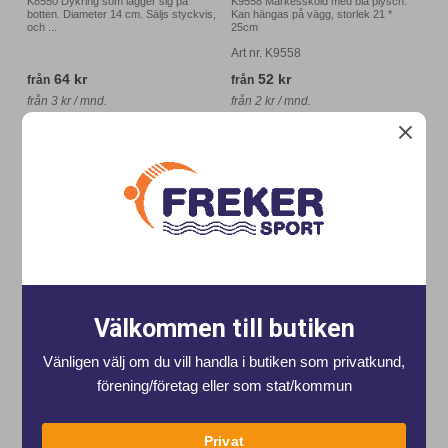
K8550 Dykring som lägger sig på
K9558 Märkessköld med blå plysch.
botten. Diameter 14 cm. Säljs styckvis,
Kan hängas på vägg, storlek 21 *
och ...
25cm
Art nr. K9558
64 kr
52 kr
från
från
från 3 kr / mnd.
från 2 kr / mnd.
Köp
Välkommen till butiken
Vänligen välj om du vill handla i butiken som privatkund,
förening/företag eller som stat/kommun
Dykring Monster
Dykring PINKY
Privat