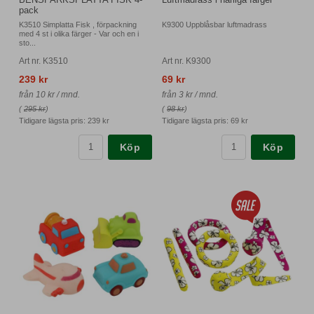
pack
K3510 Simplatta Fisk , förpackning
K9300 Uppblåsbar luftmadrass
med 4 st i olika färger - Var och en i
sto...
Art nr. K3510
Art nr. K9300
239 kr
69 kr
från 10 kr / mnd.
från 3 kr / mnd.
(
295 kr
)
(
98 kr
)
Tidigare lägsta pris:
239 kr
Tidigare lägsta pris:
69 kr
Köp
Köp