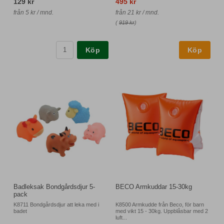
129 kr
495 kr
från 5 kr / mnd.
från 21 kr / mnd.
(
919 kr
)
Köp
Badleksak Bondgårdsdjur 5-
BECO Armkuddar 15-30kg
pack
K8711 Bondgårdsdjur att leka med i
K8500 Armkudde från Beco, för barn
badet
med vikt 15 - 30kg. Uppblåsbar med 2
luft...