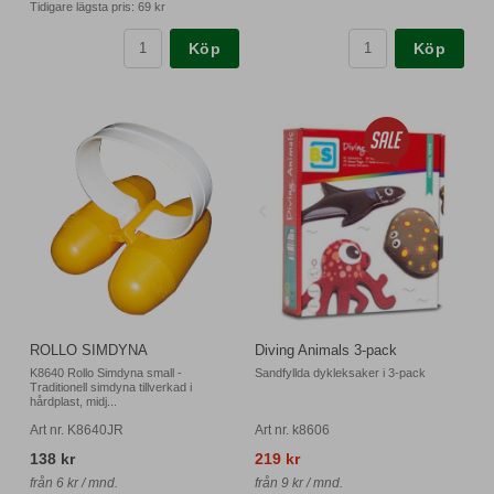
Tidigare lägsta pris:
69 kr
Köp
Köp
ROLLO SIMDYNA
Diving Animals 3-pack
K8640 Rollo Simdyna small -
Sandfyllda dykleksaker i 3-pack
Traditionell simdyna tillverkad i
hårdplast, midj...
Art nr. K8640JR
Art nr. k8606
138 kr
219 kr
från 6 kr / mnd.
från 9 kr / mnd.