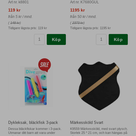
Art nr. k8801
Art nr. K7680GUL
119 kr
1195 kr
från 5 kr / mnd.
från 50 kr / mnd.
(
148 kr
)
(
2373 kr
)
Tidigare lägsta pris:
119 kr
Tidigare lägsta pris:
1195 kr
Köp
Köp
Dykleksak, bläckfisk 3-pack
Märkessköld Svart
Dessa bläckfiskar kommer i 3-pack.
K9559 Märkessköld, med svart plysch.
Utmanar ditt barn att vara under
Storlek 25 * 21 cm, och kan hängas på