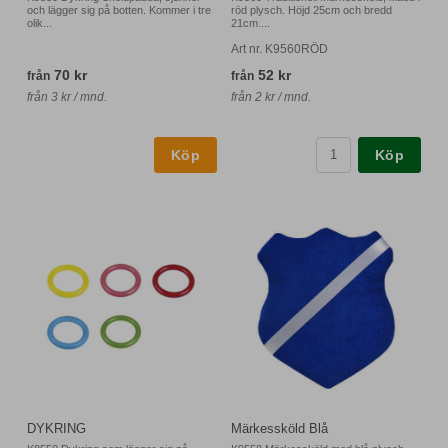
och lägger sig på botten. Kommer i tre
röd plysch. Höjd 25cm och bredd
olik...
21cm....
Art nr. K9560RÖD
70 kr
52 kr
från
från
från 3 kr / mnd.
från 2 kr / mnd.
Köp
DYKRING
Märkessköld Blå