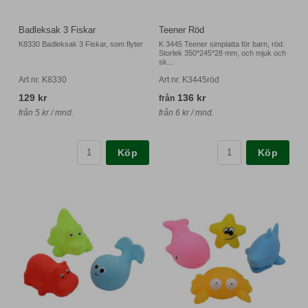
Badleksak 3 Fiskar
Teener Röd
K8330 Badleksak 3 Fiskar, som flyter
K 3445 Teener simplatta för barn, röd.
Storlek 350*245*28 mm, och mjuk och
sk...
Art nr. K8330
Art nr. K3445röd
129 kr
136 kr
från
från 5 kr / mnd.
från 6 kr / mnd.
Köp
Köp