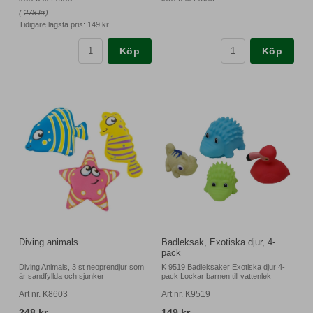
(
278 kr
)
Tidigare lägsta pris:
149 kr
Köp
Köp
Diving animals
Badleksak, Exotiska djur, 4-
pack
Diving Animals, 3 st neoprendjur som
K 9519 Badleksaker Exotiska djur 4-
är sandfyllda och sjunker
pack Lockar barnen till vattenlek
Art nr. K8603
Art nr. K9519
248 kr
149 kr