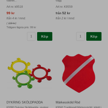
vattnet...
vägg
Art nr. k9518
Art nr. K9559
99 kr
52 kr
från
från 4 kr / mnd.
från 2 kr / mnd.
(
119 kr
)
Tidigare lägsta pris:
99 kr
Köp
Köp
DYKRING SKÖLDPADDA
Märkessköld Röd
K9380 Dykring Sköldpadda, sjunker
K9560 Traditionell Märkessköld, klädd i