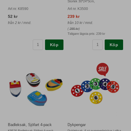
Storlek 30*24*3cm,
Art nr. K8590
Art nr. K3500
52 kr
239 kr
från 2 kr / mnd.
från 10 kr / mnd.
(
295 kr
)
Tidigare lägsta pris:
239 kr
Köp
Köp
Badleksak, Sjöfart 4-pack
Dykpengar
K9526 Badleksak Sjöfart 4-pack
Dykleksak. 6 st nummerbrickor i olika