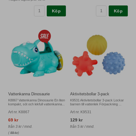
Köp
Köp
Vattenkanna Dinosaurie
Aktivitetsbollar 3-pack
K8867 Vattenkanna Dinosaurie En liten
K9531 Aktivitetsbollar 3-pack Lockar
kompakt, söt och lekfull vattenkanna...
barnen till vattenlek Förpackning ...
Art nr. K8867
Art nr. K9531
69 kr
129 kr
från 3 kr / mnd.
från 5 kr / mnd.
(
89 kr
)