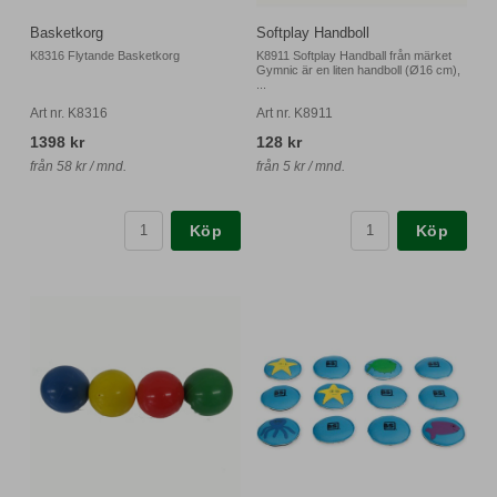
Basketkorg
Softplay Handboll
K8316 Flytande Basketkorg
K8911 Softplay Handball från märket
Gymnic är en liten handboll (Ø16 cm),
...
Art nr. K8316
Art nr. K8911
1398 kr
128 kr
från 58 kr / mnd.
från 5 kr / mnd.
Köp
Köp