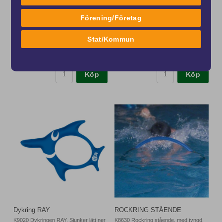
K9601 Dykring Monster, dykringar som
K9010 Dykring PINKY från BECO.
sakta sjunker till botten. Lätta att gre...
Sjunker ner till botten
Förening/Företag
Art nr. K9601
Art nr. K9010
248 kr
64 kr
Stat/Kommun
från 10 kr / mnd.
från 3 kr / mnd.
Köp
Köp
Dykring RAY
ROCKRING STÅENDE
K9020 Dykringen RAY. Sjunker lätt ner
K8630 Rockring stående, med tyngd.