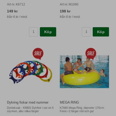
Art nr. K8712
Art nr. M1080
149 kr
198 kr
från 6 kr / mnd.
från 8 kr / mnd.
Köp
Köp
Dykring fiskar med nummer
MEGA RING
Dykleksak - K8801 Dykfisk i set on 6
K7680 Mega Ring, diameter 170cm.
stycken, alla i olika färger
Finns i 2 färger röd och gul