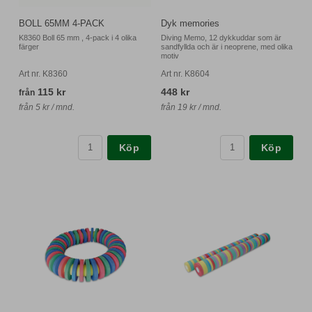
BOLL 65MM 4-PACK
Dyk memories
K8360 Boll 65 mm , 4-pack i 4 olika
Diving Memo, 12 dykkuddar som är
färger
sandfyllda och är i neoprene, med olika
motiv
Art nr. K8360
Art nr. K8604
115 kr
448 kr
från
från 5 kr / mnd.
från 19 kr / mnd.
Köp
Köp