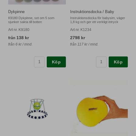
Dykpinne
Instruktionsdocka / Baby
K9180 Dykpinne, set om 5 som
Instruktionsdocka för babysim, väger
sjunker sakta till botten
1,8 kg och ger ett verkligt intryck
Art nr. K9180
Art nr. K1234
138 kr
2798 kr
från
från 6 kr / mnd.
från 117 kr / mnd.
Köp
Köp