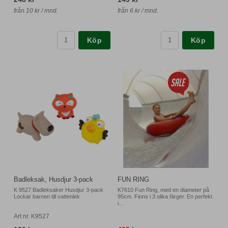
från 10 kr / mnd.
från 6 kr / mnd.
Köp
Köp
Badleksak, Husdjur 3-pack
FUN RING
K 9527 Badleksaker Husdjur 3-pack
K7610 Fun Ring, med en diameter på
Lockar barnen till vattenlek
95cm. Finns i 3 olika färger. En perfekt
i...
Art nr. K9527