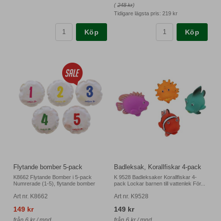
(
248 kr
)
Tidigare lägsta pris:
219 kr
Köp
Köp
Flytande bomber 5-pack
Badleksak, Korallfiskar 4-pack
K8662 Flytande Bomber i 5-pack
K 9528 Badleksaker Korallfiskar 4-
Numrerade (1-5), flytande bomber
pack Lockar barnen till vattenlek För...
Art nr. K8662
Art nr. K9528
149 kr
149 kr
från 6 kr / mnd.
från 6 kr / mnd.