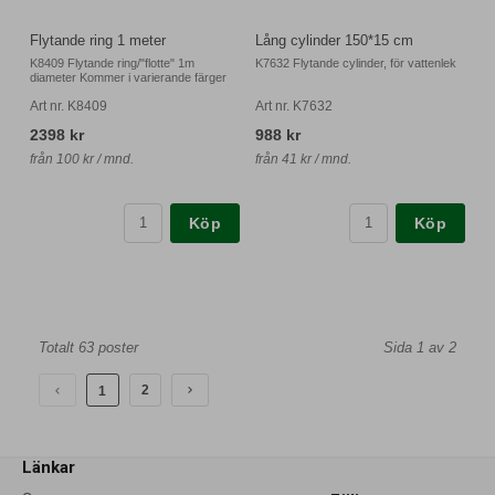
Flytande ring 1 meter
Lång cylinder 150*15 cm
K8409 Flytande ring/"flotte" 1m
K7632 Flytande cylinder, för vattenlek
diameter Kommer i varierande färger
Art nr. K8409
Art nr. K7632
2398 kr
988 kr
från 100 kr / mnd.
från 41 kr / mnd.
Köp
Köp
Totalt 63 poster
Sida 1 av 2
2
1
Länkar