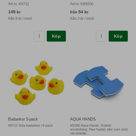
Art nr. K8711
Art nr. K85000
149 kr
54 kr
från
från 6 kr / mnd.
från 2 kr / mnd.
Köp
Köp
Badankor 5-pack
AQUA HANDS
K8712 Söta badankor i 5-pack
M1080 Aqua Hands. Dubbel
användning. Plan hantel, eller som stöd
vid siminlär...