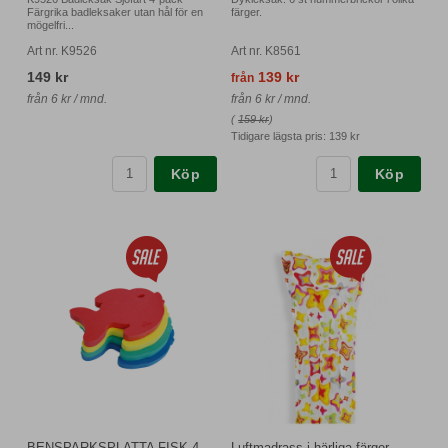
Färgrika badleksaker utan hål för en
färger.
mögelfri...
Art nr. K9526
Art nr. K8561
149 kr
139 kr
från
från 6 kr / mnd.
från 6 kr / mnd.
(
159 kr
)
Tidigare lägsta pris:
139 kr
Köp
Köp
BENSPARKSPLATTA FISK 4-
Luftmadrass i härliga färger