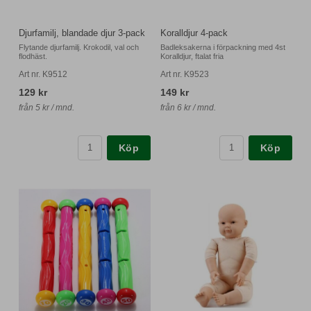
Djurfamilj, blandade djur 3-pack
Koralldjur 4-pack
Flytande djurfamilj. Krokodil, val och
Badleksakerna i förpackning med 4st
flodhäst.
Koralldjur, ftalat fria
Art nr. K9512
Art nr. K9523
129 kr
149 kr
från 5 kr / mnd.
från 6 kr / mnd.
Köp
Köp