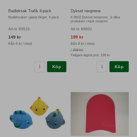
Badleksak Trafik 4-pack
Dykset neoprene
Badleksaker i glada färger, 4-pack
K 8602 Dykset neoprene , 6 olika
produkter i mjuk neopren
Art nr. K9516
Art nr. K8602
149 kr
199 kr
från 6 kr / mnd.
från 8 kr / mnd.
(
258 kr
)
Tidigare lägsta pris:
199 kr
Köp
Köp