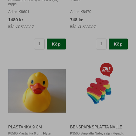
klipps...
Art nr. K8601
Art nr. K8470
1480 kr
748 kr
från 62 kr / mnd.
från 31 kr / mnd.
Köp
Köp
PLASTANKA 9 CM
BENSPARKSPLATTA NALLE
K8590 Plastanka 9 cm. Flyter
K3500 Simplatta Nalle, säljs i 4-pack.