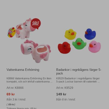
Vattenkanna Enhörning
Badankor i regnbågens färger 5-
pack
K8866 Vattenkanna Enhörning En liten
K9529 Badankor i regnbågens färger
kompakt, söt och lekfull vattenkanna ...
5-pack Lockar barnen till vattenlek ...
Art nr. K8866
Art nr. K9529
69 kr
149 kr
från 3 kr / mnd.
från 6 kr / mnd.
(
89 kr
)
Tidigare lägsta pris:
69 kr