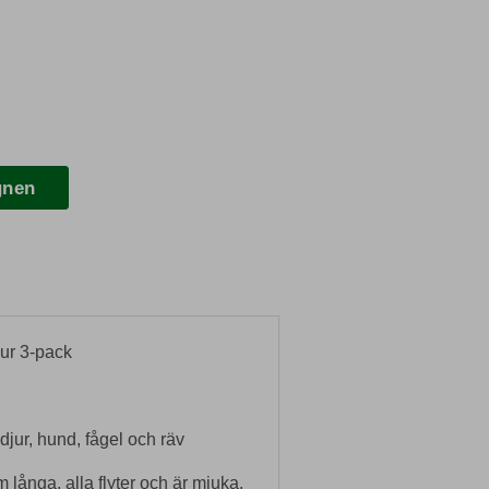
gnen
ur 3-pack
jur, hund, fågel och räv
långa, alla flyter och är mjuka.