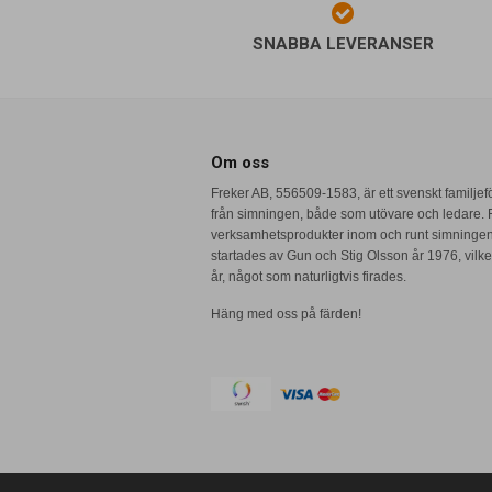
SNABBA LEVERANSER
Om oss
Freker AB, 556509-1583, är ett svenskt familje
från simningen, både som utövare och ledare. F
verksamhetsprodukter inom och runt simninge
startades av Gun och Stig Olsson år 1976, vilket
år, något som naturligtvis firades.
Häng med oss på färden!