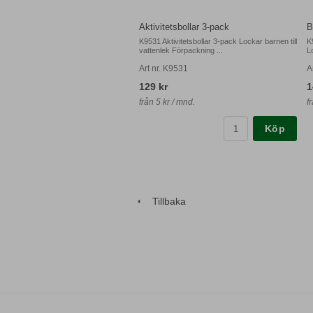
Aktivitetsbollar 3-pack
B
K9531 Aktivitetsbollar 3-pack Lockar barnen till
K
vattenlek Förpackning ...
Lo
Art nr. K9531
A
129 kr
1
från 5 kr / mnd.
f
Köp
Tillbaka