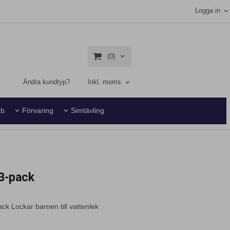
Logga in
(0)
Ändra kundtyp?
Inkl. moms
ab
Förvaring
Simtävling
 3-pack
k Lockar barnen till vattenlek