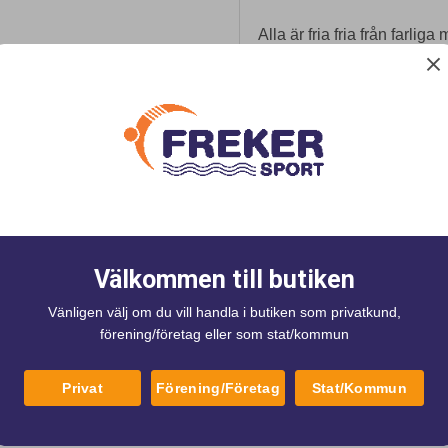
Alla är fria fria från farliga
Leksakerna har heller inga
inuti
ke
Välkommen till butiken
Vänligen välj om du vill handla i butiken som privatkund,
förening/företag eller som stat/kommun
Privat
Förening/Företag
Stat/Kommun