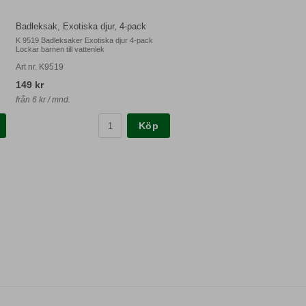
Badleksak, Exotiska djur, 4-pack
K 9519 Badleksaker Exotiska djur 4-pack
Lockar barnen till vattenlek
Art nr. K9519
149 kr
från 6 kr / mnd.
Köp