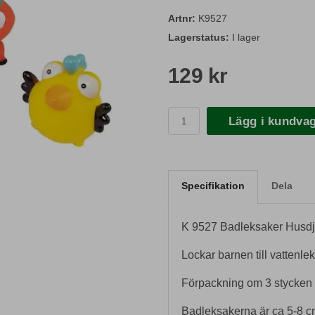
Artnr:
K9527
Lagerstatus:
I lager
129 kr
Lägg i kundva
Specifikation
Dela
K 9527 Badleksaker Husdj
Lockar barnen till vattenlek
Förpackning om 3 stycken d
Badleksakerna är ca 5-8 cm 