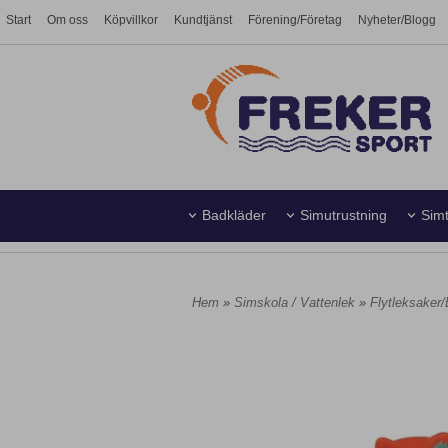
Start
Om oss
Köpvillkor
Kundtjänst
Förening/Företag
Nyheter/Blogg
Badkläder
Simutrustning
Simt
Simhall
Vattenpolo
Hem
»
Simskola / Vattenlek
»
Flytleksaker/