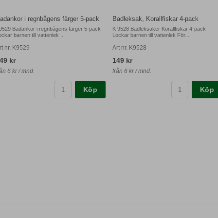
adankor i regnbågens färger 5-pack
Badleksak, Korallfiskar 4-pack
9529 Badankor i regnbågens färger 5-pack
K 9528 Badleksaker Korallfiskar 4-pack
ckar barnen till vattenlek ...
Lockar barnen till vattenlek För...
rt nr. K9529
Art nr. K9528
49 kr
149 kr
rån 6 kr / mnd.
från 6 kr / mnd.
Köp
Köp