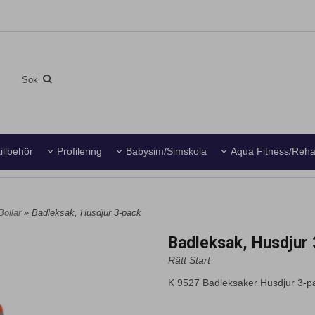
illbehör
Profilering
Babysim/Simskola
Aqua Fitness/Reh
Bollar
» Badleksak, Husdjur 3-pack
Badleksak, Husdjur
Rätt Start
K 9527 Badleksaker Husdjur 3-pac