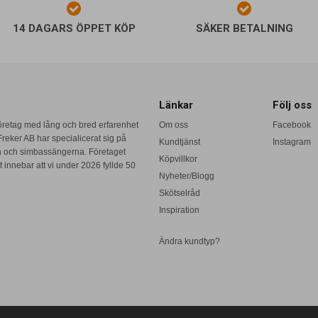
14 DAGARS ÖPPET KÖP
SÄKER BETALNING
Länkar
Följ oss
företag med lång och bred erfarenhet
Om oss
Facebook
reker AB har specialicerat sig på
Kundtjänst
Instagram
n och simbassängerna. Företaget
Köpvillkor
 innebar att vi under 2026 fyllde 50
Nyheter/Blogg
Skötselråd
Inspiration
Ändra kundtyp?