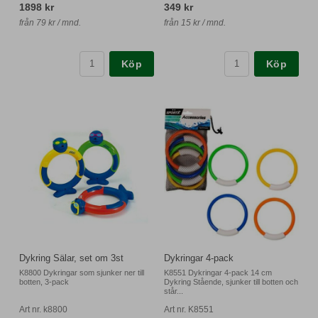
1898 kr
349 kr
från 79 kr / mnd.
från 15 kr / mnd.
Köp
Köp
Dykring Sälar, set om 3st
Dykringar 4-pack
K8800 Dykringar som sjunker ner till
K8551 Dykringar 4-pack 14 cm
botten, 3-pack
Dykring Stående, sjunker till botten och
står...
Art nr. k8800
Art nr. K8551