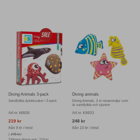
Diving Animals 3-pack
Diving animals
Sandfyllda dykleksaker i 3-pack
Diving Animals, 3 st neoprendjur som
är sandfyllda och sjunker
Art nr. k8606
Art nr. K8603
219 kr
248 kr
från 9 kr / mnd.
från 10 kr / mnd.
(
248 kr
)
Tidigare lägsta pris:
219 kr