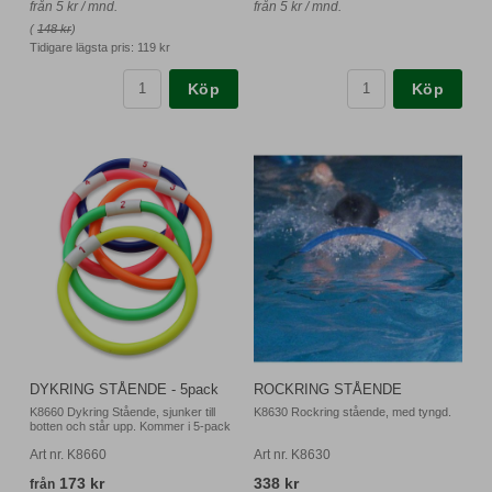
från 5 kr / mnd.
från 5 kr / mnd.
(
148 kr
)
Tidigare lägsta pris:
119 kr
Köp
Köp
DYKRING STÅENDE - 5pack
ROCKRING STÅENDE
K8660 Dykring Stående, sjunker till
K8630 Rockring stående, med tyngd.
botten och står upp. Kommer i 5-pack
Art nr. K8660
Art nr. K8630
173 kr
338 kr
från