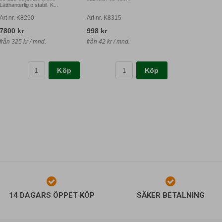
Lätthanterlig o stabil. K...
Art nr. K8290
Art nr. K8315
7800 kr
998 kr
från 325 kr / mnd.
från 42 kr / mnd.
Köp
Köp
14 DAGARS ÖPPET KÖP
SÄKER BETALNING