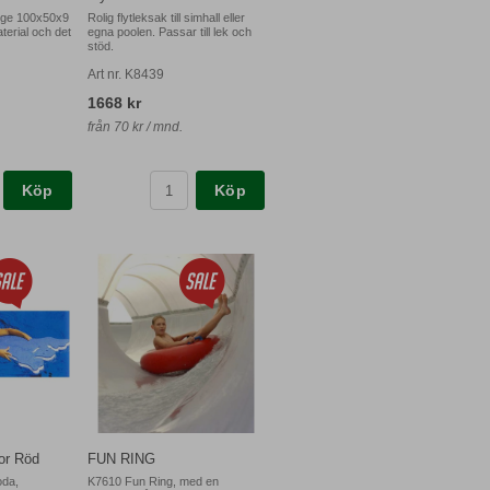
idge 100x50x9
Rolig flytleksak till simhall eller
aterial och det
egna poolen. Passar till lek och
stöd.
Art nr. K8439
1668 kr
från 70 kr / mnd.
Köp
Köp
r Röd
FUN RING
oda,
K7610 Fun Ring, med en