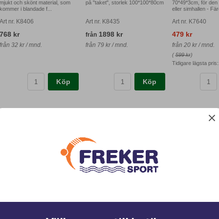
mjukt och skönt material, som
på "taket", storlek 100*100*80cm
70*49*3cm, för den
kommer i blandade f...
eller simhallen - Färg
Art nr. K8406
Art nr. K8435
Art nr. K7640
768 kr
1898 kr
479 kr
från
från 32 kr / mnd.
från 79 kr / mnd.
från 20 kr / mnd.
(
599 kr
)
Tidigare lägsta pris
Köp
Köp
MEGA RING
Rutschkana flytande matta
Rutschkana Sup
K7680 Mega Ring, diameter
K8294 Rutschkana Flytande,
K8295 Rutschkana 
170cm. Finns i 2 färger röd och
som en simmatta fast lite till
mm lång