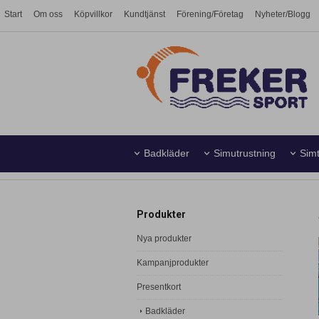
Start
Om oss
Köpvillkor
Kundtjänst
Förening/Företag
Nyheter/Blogg
Badkläder
Simutrustning
Simt
Simhall
Vattenpolo
Produkter
Nya produkter
Kampanjprodukter
Presentkort
Badkläder