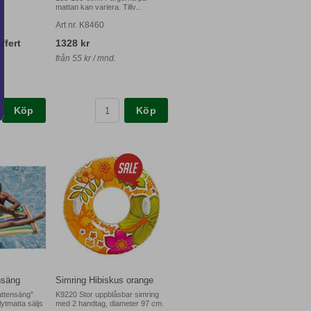
mattan kan variera. Tillv...
Art nr. K8460
ffert
1328 kr
från 55 kr / mnd.
Köp
Köp
nsäng
Simring Hibiskus orange
ttensäng"
K9220 Stor uppblåsbar simring
ytmatta säljs
med 2 handtag, diameter 97 cm.