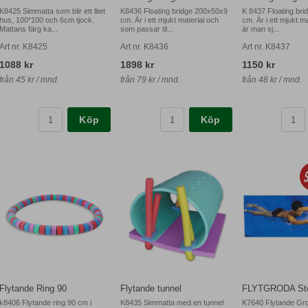
K8425 Simmatta som blir ett litet
K8436 Floating bridge 200x50x9
K 8437 Floating br
hus, 100*100 och 6cm tjock.
cm. Är i ett mjukt material och
cm. Är i ett mjukt m
Mattans färg ka...
som passar til...
är man sj...
Art nr. K8425
Art nr. K8436
Art nr. K8437
1088 kr
1898 kr
1150 kr
från 45 kr / mnd.
från 79 kr / mnd.
från 48 kr / mnd.
Köp
Köp
Flytande Ring 90
Flytande tunnel
FLYTGRODA Sto
k8406 Flytande ring 90 cm i
K8435 Simmatta med en tunnel
K7640 Flytande Gr