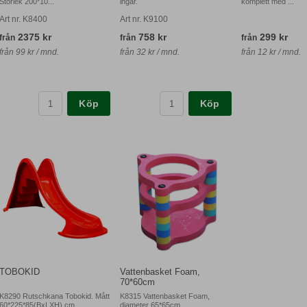
Storlek 200*10...
ingår.
komplett med ...
Art nr. K8400
Art nr. K9100
2375 kr
758 kr
299 kr
från
från
från
från 99 kr / mnd.
från 32 kr / mnd.
från 12 kr / mnd.
Köp
Köp
TOBOKID
Vattenbasket Foam,
70*60cm
K8290 Rutschkana Tobokid. Mått
K8315 Vattenbasket Foam,
60*225*85(BxLXH) cm.
diameter 65*65cm