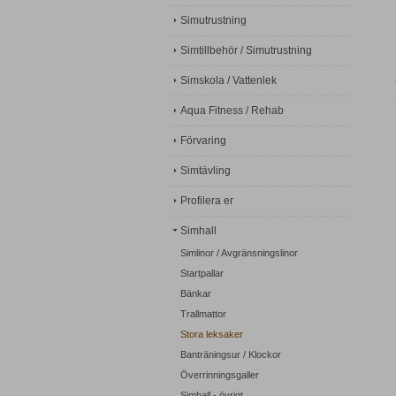
Simutrustning
Simtillbehör / Simutrustning
Simskola / Vattenlek
Aqua Fitness / Rehab
Förvaring
Simtävling
Profilera er
Simhall
Simlinor / Avgränsningslinor
Startpallar
Bänkar
Trallmattor
Stora leksaker
Banträningsur / Klockor
Överrinningsgaller
Simhall - övrigt