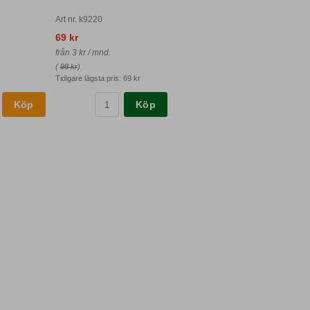
Art nr. k9220
69 kr
från 3 kr / mnd.
(
98 kr
)
Tidigare lägsta pris:
69 kr
Köp