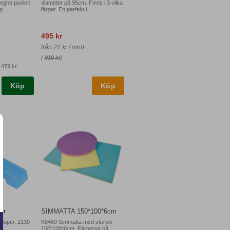
 egna poolen
diameter på 95cm. Finns i 3 olika
 ...
färger. En perfekt i...
495 kr
från 21 kr / mnd.
(
919 kr
)
:
479 kr
Köp
er
SIMMATTA 150*100*6cm
Super, 2130
K8460 Simmatta med storlek
150*100*6cm. Färgerna på