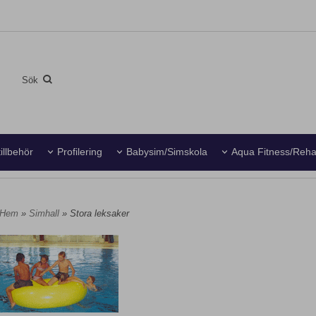
illbehör
Profilering
Babysim/Simskola
Aqua Fitness/Reh
Hem
»
Simhall
» Stora leksaker