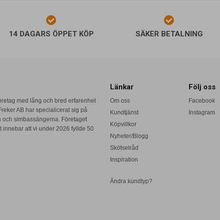
14 DAGARS ÖPPET KÖP
SÄKER BETALNING
Länkar
Följ oss
företag med lång och bred erfarenhet
Om oss
Facebook
reker AB har specialicerat sig på
Kundtjänst
Instagram
n och simbassängerna. Företaget
Köpvillkor
 innebar att vi under 2026 fyllde 50
Nyheter/Blogg
Skötselråd
Inspiration
Ändra kundtyp?