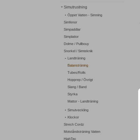
Simutrustning
Öppet Vatten - Simning
Simfenor
Simpaddlar
Simplattor
Dolme / Pullbouy
Snorkel / Simteknik
Landträning
Balansträning
Tubes/Rolls
Hopprep / Övrigt
Slang / Band
Styrka
Mattor - Landträning
Simutveckling
Klockor
Strech Cordz
Motståndsträning Vatten
HighTec