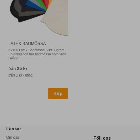
LATEX BADMÖSSA
K2100 Latex Badmössa, vikt 30gram.
En enkel och bra badmössa som finns
i mång...
25 kr
från
från 1 kr / mnd.
Länkar
Om oss
Följ oss