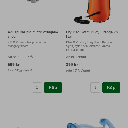
Aquapulse pro mirror oxidgrey/
Dry Bag Swim Buoy Orange 28
silver
liter
K1500Aquapulse pro mirroe
K9900 Pro Dry Bag Swim Buoy –
oxidgrey/silver
Syns, flyter och förvarar Simma
tryggare och...
Art nr. K1500grå
Art nr. K9900
599 kr
399 kr
från 25 kr / mnd.
från 17 kr / mnd.
Köp
Köp