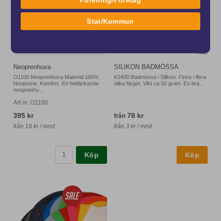
Förening/Företag
Stat/Kommun
Neoprenhuva
SILIKON BADMÖSSA
O1100 Neoprenhuva Material.100%
K2400 Badmössa i Silikon. Finns i flera
Neoprene. Komfort. En heltäckande
olika färger. Vikt ca 50 gram. En bra...
neoprenhu...
Art nr. O1100
395 kr
78 kr
från
från 16 kr / mnd.
från 3 kr / mnd.
Köp