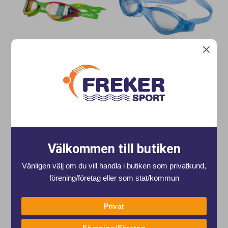
Finis Hayden simglasögon grön
Finis Simglasögon Energy Clear
Hayden, simglasögon för träning både i
K1631 Simglasögon Energy från Finis.
pool och öppet vatten.
Mjuk silikonkant, och passar bra till
op...
Art nr. K1584
Art nr. K1631
399 kr
338 kr
från 17 kr / mnd.
från 14 kr / mnd.
Välkommen till butiken
Köp
Köp
Vänligen välj om du vill handla i butiken som privatkund,
förening/företag eller som stat/kommun
Privat