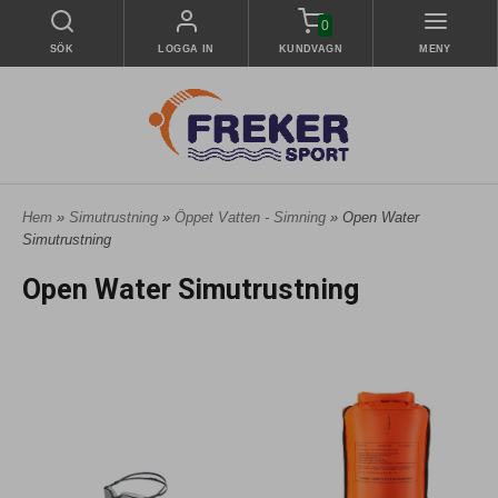
0
SÖK
LOGGA IN
KUNDVAGN
MENY
Hem
»
Simutrustning
»
Öppet Vatten - Simning
» Open Water
Simutrustning
Open Water Simutrustning