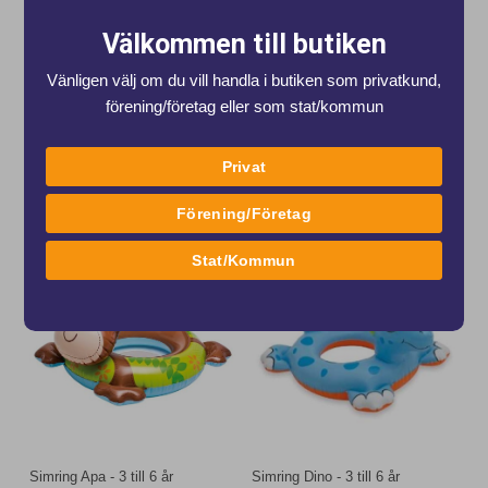
K9220 Stor uppblåsbar simring med 2
K9271 Uppblåsbar badring för barn ca
handtag, diameter 97 cm.
3-6 år gamla
Välkommen till butiken
Art nr. k9220
Art nr. k9271
69 kr
35 kr
Vänligen välj om du vill handla i butiken som privatkund,
från 3 kr / mnd.
från 1 kr / mnd.
förening/företag eller som stat/kommun
(
98 kr
)
(
48 kr
)
Tidigare lägsta pris:
69 kr
Tidigare lägsta pris:
35 kr
Privat
Köp
Köp
Förening/Företag
Stat/Kommun
Simring Apa - 3 till 6 år
Simring Dino - 3 till 6 år