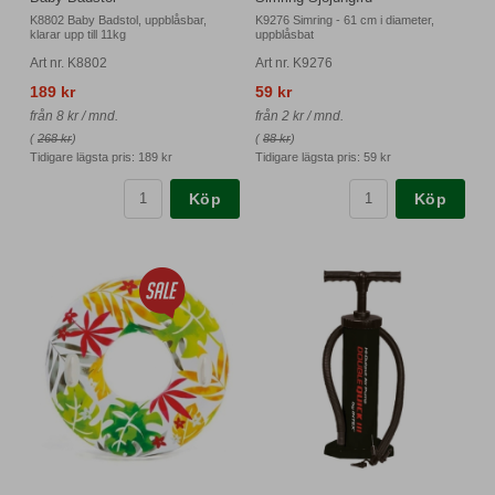
K8802 Baby Badstol, uppblåsbar,
K9276 Simring - 61 cm i diameter,
klarar upp till 11kg
uppblåsbat
Art nr. K8802
Art nr. K9276
189 kr
59 kr
från 8 kr / mnd.
från 2 kr / mnd.
(
268 kr
)
(
88 kr
)
Tidigare lägsta pris:
189 kr
Tidigare lägsta pris:
59 kr
Köp
Köp