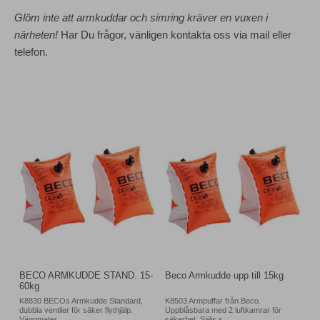
Glöm inte att armkuddar och simring kräver en vuxen i
närheten!
Har Du frågor, vänligen kontakta oss via mail eller
telefon.
BECO ARMKUDDE STAND. 15-
Beco Armkudde upp till 15kg
60kg
K8830 BECOs Armkudde Standard,
K8503 Armpuffar från Beco.
dubbla ventiler för säker flythjälp.
Uppblåsbara med 2 luftkamrar för
Väggmater...
säkerhet. Säljs s...