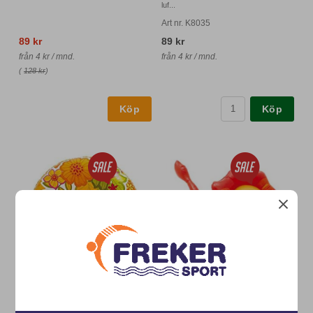
luf...
Art nr. K8035
89 kr
89 kr
från 4 kr / mnd.
från 4 kr / mnd.
(
128 kr
)
Köp
Simring Hibiskus orange
Simring Lejon - 3 till 6 år