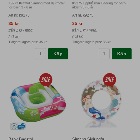
K9273 Kraftfull Simring med djurmotiv,
K9275 Uppblåsbar Badring för barn i
för barn 3 - 6 år
åldern 3 - 6 år
Art nr. k9273
Art nr. k9275
35 kr
35 kr
från 1 kr / mnd.
från 1 kr / mnd.
(
48 kr
)
(
48 kr
)
Tidigare lägsta pris:
35 kr
Tidigare lägsta pris:
35 kr
Köp
Köp
Baby Badstol
Simring Sjöjungfru