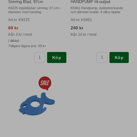
Simring Blad, 97cm
HANDPUMP Hi-output
K9225 Uppblåsbar simring, 97 cm i
K5961 Handpump, dubbelverkande
diameter med handtag
och därmed snabb. 4 olika nipplar
Art nr. K9225
Art nr. K5961
69 kr
240 kr
från 3 kr / mnd.
från 10 kr / mnd.
(
98 kr
)
Tidigare lägsta pris:
69 kr
Köp
Köp