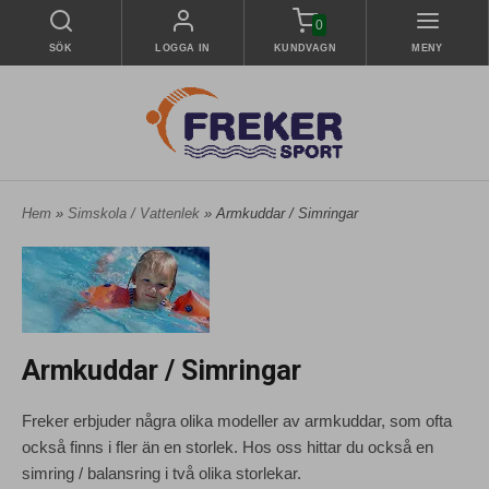
0
SÖK
LOGGA IN
KUNDVAGN
MENY
Hem
»
Simskola / Vattenlek
» Armkuddar / Simringar
Armkuddar / Simringar
Freker erbjuder några olika modeller av armkuddar, som ofta
också finns i fler än en storlek. Hos oss hittar du också en
simring / balansring i två olika storlekar.