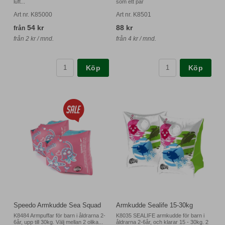
luft...
som ett par
Art nr. K85000
Art nr. K8501
54 kr
88 kr
från
från 2 kr / mnd.
från 4 kr / mnd.
Köp
Köp
Speedo Armkudde Sea Squad
Armkudde Sealife 15-30kg
K8484 Armpuffar för barn i åldrarna 2-
K8035 SEALIFE armkudde för barn i
6år, upp till 30kg. Välj mellan 2 olika...
åldrarna 2-6år, och klarar 15 - 30kg. 2