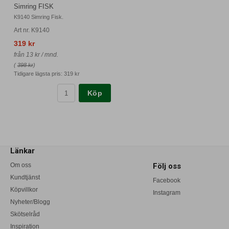
Simring FISK
K9140 Simring Fisk.
Art nr. K9140
319 kr
från 13 kr / mnd.
(
398 kr
)
Tidigare lägsta pris:
319 kr
Köp
Länkar
Om oss
Följ oss
Kundtjänst
Facebook
Köpvillkor
Instagram
Nyheter/Blogg
Skötselråd
Inspiration