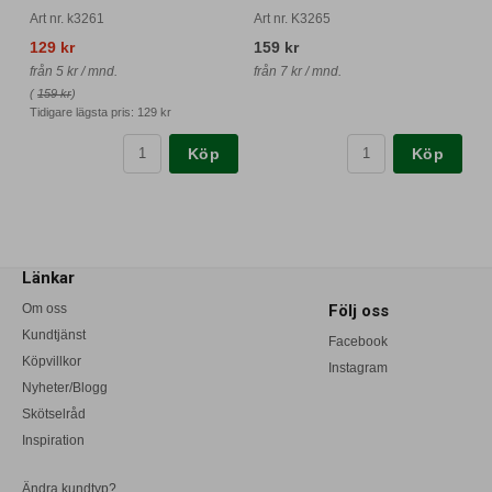
Art nr. k3261
Art nr. K3265
129 kr
159 kr
från 5 kr / mnd.
från 7 kr / mnd.
(
159 kr
)
Tidigare lägsta pris:
129 kr
Köp
Köp
Länkar
Om oss
Följ oss
Kundtjänst
Facebook
Köpvillkor
Instagram
Nyheter/Blogg
Skötselråd
Inspiration
Ändra kundtyp?