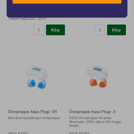
119 kr
159 kr
från 5 kr / mnd.
från 7 kr / mnd.
(
149 kr
)
Tidigare lägsta pris:
119 kr
Köp
Köp
Öronproppar Aqua Plugz SR
Öronproppar Aqua Plugz Jr
Bekväma hypoallergen öronproppar
K3263 Öronproppar för junior
tillverkade i 100% silikon från Zoggs.
Modell...
Art nr. k3262
Art nr. k3263