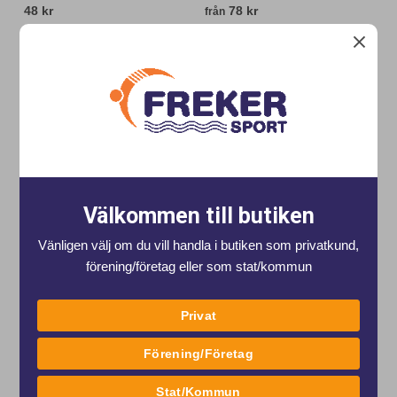
48 kr
78 kr
från
från 2 kr / mnd.
från 3 kr / mnd.
Köp
Köp
Välkommen till butiken
Vänligen välj om du vill handla i butiken som privatkund,
förening/företag eller som stat/kommun
Privat
BIOFUSE EARPLUG
Näsklämma Speedo
K3260 Speedos öronproppar Biofuse
K3245 Näsklämma från Speedo
Förening/Företag
Earplug, i mjuk silikon.
Art nr. K3260
Art nr. K3245
Stat/Kommun