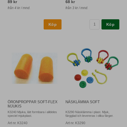
89 kr
68 kr
från 4 kr / mnd.
från 3 kr / mnd.
Köp
ÖRONPROPPAR SOFT-FLEX
NÄSKLÄMMA SOFT
MJUKIS
K3240 Mjuka, lätt formbara i alldeles
K3290 Näsklämma i plast. Mjuk,
speciel mjukplast.
färgglad ich levereras i olika färger.
Art nr. K3240
Art nr. K3290