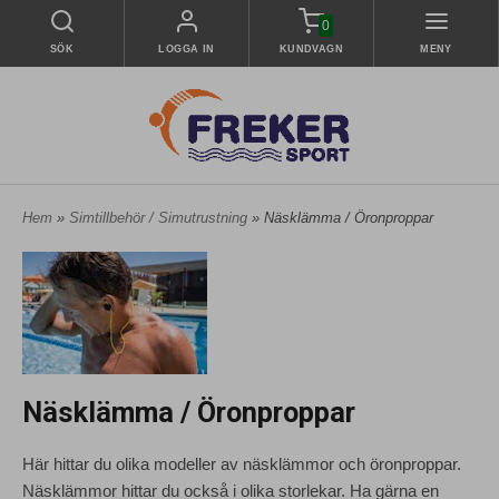
0
SÖK
LOGGA IN
KUNDVAGN
MENY
Hem
»
Simtillbehör / Simutrustning
» Näsklämma / Öronproppar
Näsklämma / Öronproppar
Här hittar du olika modeller av näsklämmor och öronproppar.
Näsklämmor hittar du också i olika storlekar. Ha gärna en