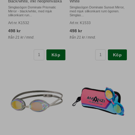
black/white, inkl neoprenväska
White
Simglasögon Dominate Prismatic
Simglasögon Dominate Sunset Mirror,
Mirror - black/white, med mjuk
med mjuk silikonkant runt ögonen.
silikonkant run...
Simglas...
Art nr. K1532
Art nr. K1533
498 kr
498 kr
från 21 kr / mnd.
från 21 kr / mnd.
Köp
Köp