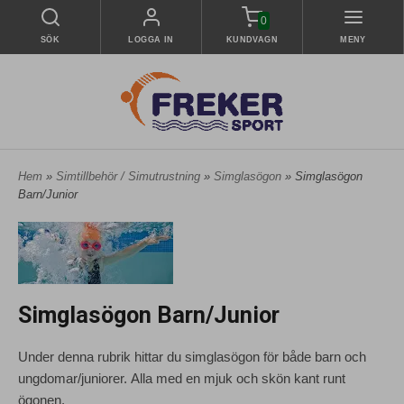
0
SÖK
LOGGA IN
KUNDVAGN
MENY
Hem
»
Simtillbehör / Simutrustning
»
Simglasögon
» Simglasögon
Barn/Junior
Simglasögon Barn/Junior
Under denna rubrik hittar du simglasögon för både barn och
ungdomar/juniorer. Alla med en mjuk och skön kant runt
ögonen.