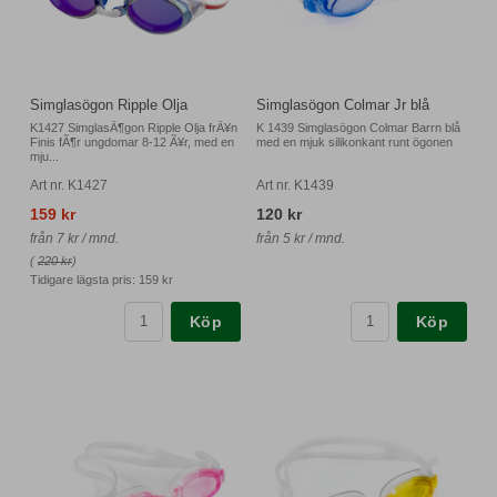
Simglasögon Ripple Olja
Simglasögon Colmar Jr blå
K1427 SimglasÃ¶gon Ripple Olja frÃ¥n
K 1439 Simglasögon Colmar Barrn blå
Finis fÃ¶r ungdomar 8-12 Ã¥r, med en
med en mjuk silikonkant runt ögonen
mju...
Art nr. K1427
Art nr. K1439
159 kr
120 kr
från 7 kr / mnd.
från 5 kr / mnd.
(
220 kr
)
Tidigare lägsta pris:
159 kr
Köp
Köp