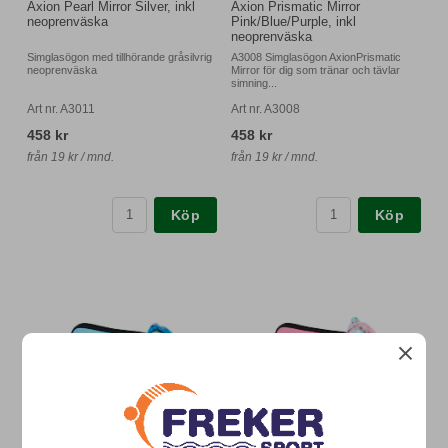
Axion Pearl Mirror Silver, inkl
Axion Prismatic Mirror
neoprenväska
Pink/Blue/Purple, inkl
neoprenväska
Simglasögon med tillhörande gråsilvrig
A3008 Simglasögon AxionPrismatic
neoprenväska
Mirror för dig som tränar och tävlar
simning...
Art nr. A3011
Art nr. A3008
458 kr
458 kr
från 19 kr / mnd.
från 19 kr / mnd.
Köp
Köp