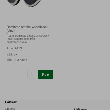
Dominate smoke white/black
(blue)
A1535 Dominate smoke white/black
(blue) Simglasögon från
australiensiska A...
Art nr. A1535
498 kr
från 21 kr / mnd.
Köp
Länkar
Om oss
Följ oss