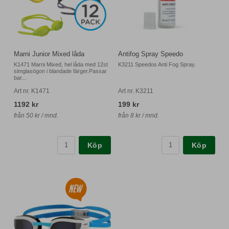
Marni Junior Mixed låda
Antifog Spray Speedo
K1471 Marni Mixed, hel låda med 12st
K3211 Speedos Anti Fog Spray.
simglasögon i blandade färger.Passar
bar...
Art nr. K1471
Art nr. K3211
1192 kr
199 kr
från 50 kr / mnd.
från 8 kr / mnd.
Köp
Köp