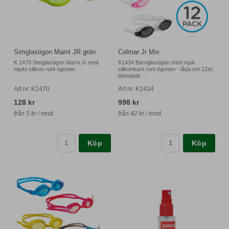
Simglasögon Marni JR grön
Colmar Jr Mix
K 1470 Simglasögon Marni Jr med
K1434 Barnglasögon med mjuk
mjukt silikon runt ögonen
silikonkant runt ögonen - låda om 12st,
blandade ...
Art nr. K1470
Art nr. K1434
128 kr
998 kr
från 5 kr / mnd.
från 42 kr / mnd.
Köp
Köp