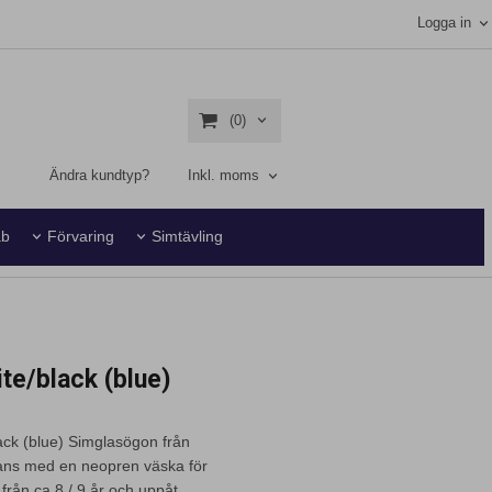
Logga in
(0)
Ändra kundtyp?
Inkl. moms
ab
Förvaring
Simtävling
te/black (blue)
ck (blue) Simglasögon från
mans med en neopren väska för
rån ca 8 / 9 år och uppåt