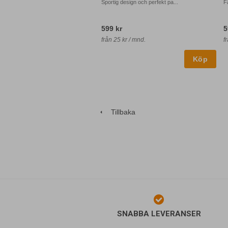
Sportig design och perfekt pa...
F
599 kr
5
från 25 kr / mnd.
f
Tillbaka
SNABBA LEVERANSER