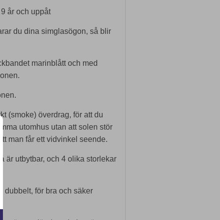
 9 år och uppåt
arar du dina simglasögon, så blir
ckbandet marinblått och med
gonen.
onen.
t (smoke) överdrag, för att du
imma utomhus utan att solen stör
tt man får ett vidvinkel seende.
är utbytbar, och 4 olika storlekar
 dubbelt, för bra och säker