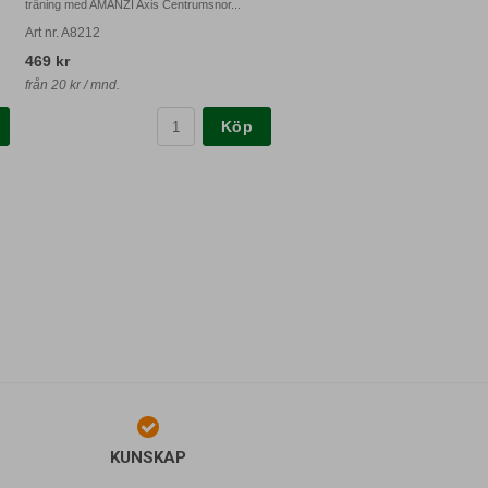
träning med AMANZI Axis Centrumsnor...
Art nr. A8212
469 kr
från 20 kr / mnd.
Köp
KUNSKAP