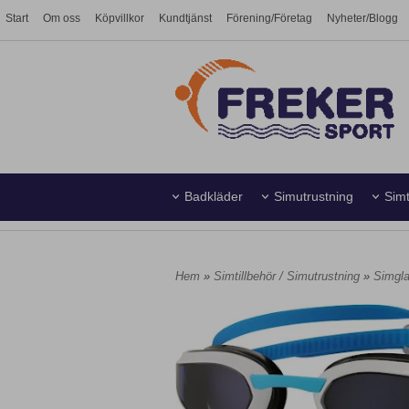
Start
Om oss
Köpvillkor
Kundtjänst
Förening/Företag
Nyheter/Blogg
Badkläder
Simutrustning
Simt
Simhall
Vattenpolo
Hem
»
Simtillbehör / Simutrustning
»
Simgl