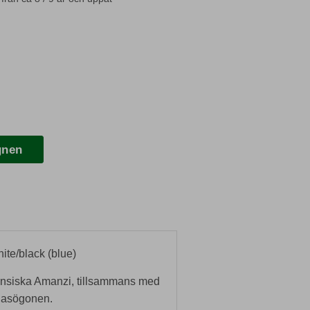
gnen
te/black (blue)
ensiska Amanzi, tillsammans med
lasögonen.