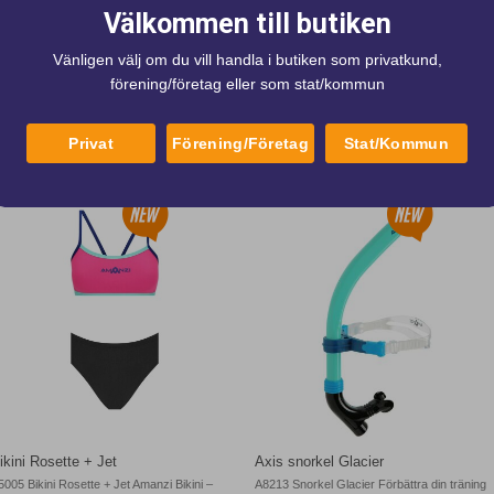
Och i nacken sitter ett sn
Välkommen till butiken
in eller ut nackbandet.
Vänligen välj om du vill handla i butiken som privatkund,
förening/företag eller som stat/kommun
ke
Privat
Förening/Företag
Stat/Kommun
ikini Rosette + Jet
Axis snorkel Glacier
5005 Bikini Rosette + Jet Amanzi Bikini –
A8213 Snorkel Glacier Förbättra din träning