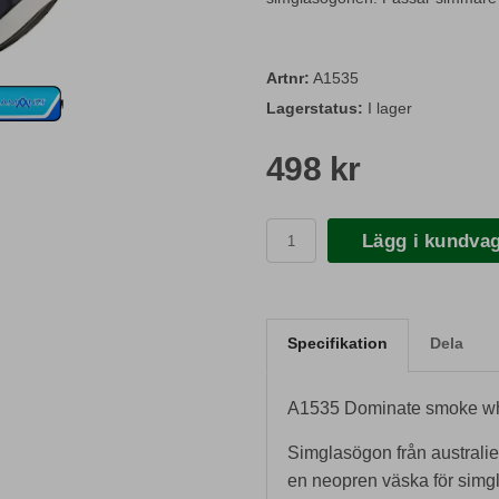
Artnr:
A1535
Lagerstatus:
I lager
498 kr
Lägg i kundva
Specifikation
Dela
A1535 Dominate smoke whi
Simglasögon från australi
en neopren väska för simg