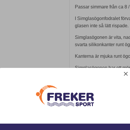
Passar simmare från ca 8 /
I Simglasögonfodralet förv
glasen inte så lätt rispade.
Simglasögonen är vita, na
svarta silikonkanter runt ö
Kanterna är mjuka runt ög
Simglasögonen har ett mörk
enkelt också skall kunna s
dig. Glasen är formade så a
Näsbryggan som ljusare blå 
medföljer
Det marinblå nackbandet är
passform.