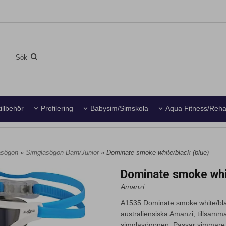
illbehör
Profilering
Babysim/Simskola
Aqua Fitness/Reh
asögon
»
Simglasögon Barn/Junior
» Dominate smoke white/black (blue)
Dominate smoke whi
Amanzi
A1535 Dominate smoke white/bla
australiensiska Amanzi, tillsam
simglasögonen. Passar simmare f