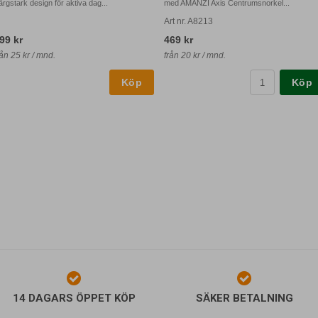
ärgstark design för aktiva dag...
med AMANZI Axis Centrumsnorkel...
Art nr. A8213
99 kr
469 kr
rån 25 kr / mnd.
från 20 kr / mnd.
Köp
14 DAGARS ÖPPET KÖP
SÄKER BETALNING