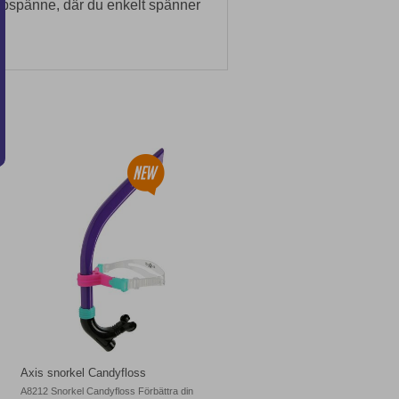
abbspänne, där du enkelt spänner
Axis snorkel Candyfloss
A8212 Snorkel Candyfloss Förbättra din