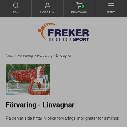
0
SÖK
LOGGA IN
KUNDVAGN
MENY
Hem
»
Förvaring
» Förvaring - Linvagnar
Förvaring - Linvagnar
På denna sida hittar ni olika förvarings möjligheter för simlinor.