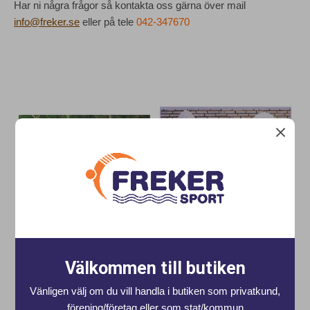
Har ni några frågor så kontakta oss gärna över mail
info@freker.se
eller på tele
042-347670
LINVAGN GIANT
LINVAGN MAXI
F1500 Linvagn Giant, extra stor,
F1530 Linvagn Maxi, rymmer 6*25
rymmer 8*25 meter simlina. Storlek
meter simlinor. Storlek 170*118*137cm
Välkommen till butiken
242*115*1...
Art nr. F1500
Art nr. F1530
Vänligen välj om du vill handla i butiken som privatkund,
Kontakta för offert
Kontakta för offert
förening/företag eller som stat/kommun