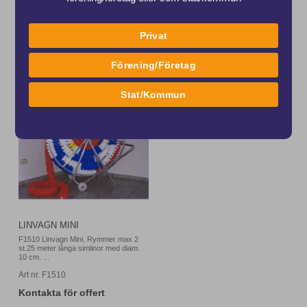
Privat
Köp
Köp
Förening/Företag
Stat/Kommun
LINVAGN MINI
F1510 Linvagn Mini, Rymmer max 2
st.25 meter långa simlinor med diam.
10 cm. ...
Art nr. F1510
Kontakta för offert