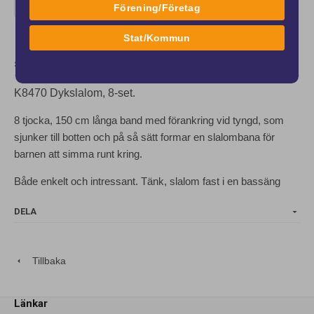
Lägg i kundvagnen
Förening/Företag
Stat/Kommun
SPECIFIKATION
K8470 Dykslalom, 8-set.
8 tjocka, 150 cm långa band med förankring vid tyngd, som
sjunker till botten och på så sätt formar en slalombana för
barnen att simma runt kring.
Både enkelt och intressant. Tänk, slalom fast i en bassäng
DELA
Tillbaka
Länkar