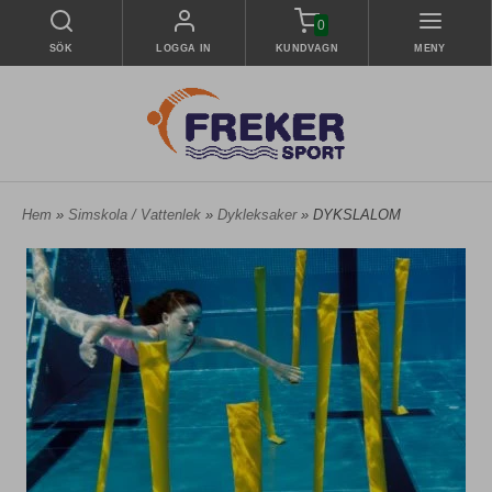
0
SÖK
LOGGA IN
KUNDVAGN
MENY
Hem
»
Simskola / Vattenlek
»
Dykleksaker
» DYKSLALOM