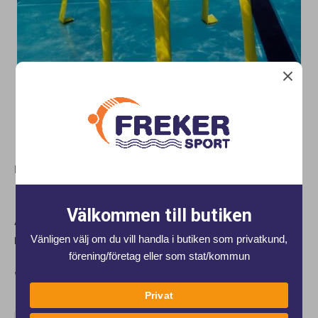
DYKSLALOM
K8470 Dykslalom, Set med 8 mjuka "Pinnar"
Välkommen till butiken
Artnr:
K8470
Vänligen välj om du vill handla i butiken som privatkund,
Lagerstatus:
I lager
förening/företag eller som stat/kommun
748 kr
Privat