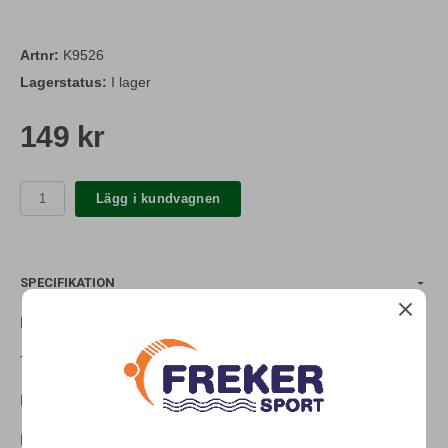
Artnr:
K9526
Lagerstatus:
I lager
149 kr
Lägg i kundvagnen
SPECIFIKATION
K9526 Badleksak Sjöfart 4-pack
Ta med lekfulla och färgglada fartyg i vattnet.
Färgrika badleksaker utan hål för en mögelfri lekupplevelse.
Plasten är fri från farliga mjukgörande ämnen och ftalater.