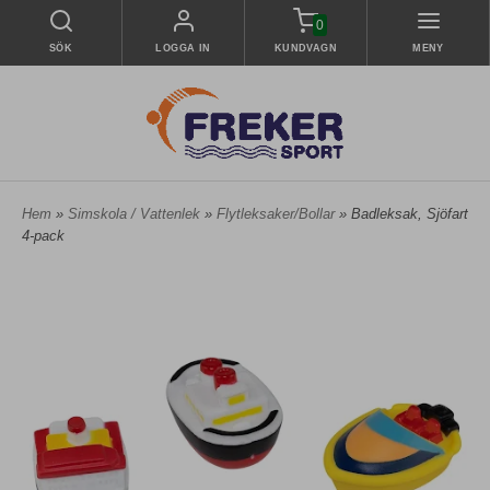
0
SÖK
LOGGA IN
KUNDVAGN
MENY
Hem
»
Simskola / Vattenlek
»
Flytleksaker/Bollar
» Badleksak, Sjöfart
4-pack