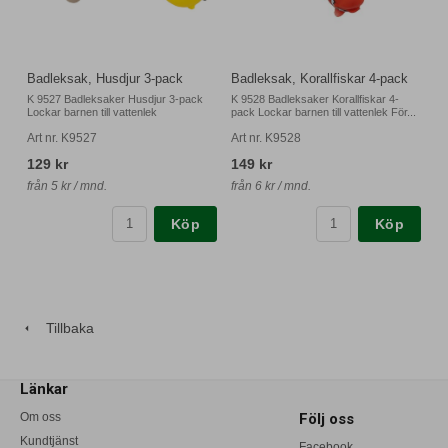
Badleksak, Husdjur 3-pack
Badleksak, Korallfiskar 4-pack
K 9527 Badleksaker Husdjur 3-pack
K 9528 Badleksaker Korallfiskar 4-
Lockar barnen till vattenlek
pack Lockar barnen till vattenlek För...
Art nr. K9527
Art nr. K9528
129 kr
149 kr
från 5 kr / mnd.
från 6 kr / mnd.
Köp
Köp
Tillbaka
Länkar
Om oss
Följ oss
Kundtjänst
Facebook