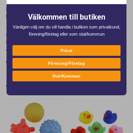
Badleksakerna är CE-märkta och godkända enligt Europeiska
Välkommen till butiken
leksakssäkerhetsstandarden EN71.
Vänligen välj om du vill handla i butiken som privatkund,
Skötselråd: Hand-diskas
förening/företag eller som stat/kommun
Material: PVC utan skadliga Ftalater
Mått: 6 cm
Ålder: +0 månader
Privat
DELA
Förening/Företag
Stat/Kommun
Andra produkter från samma varumärke