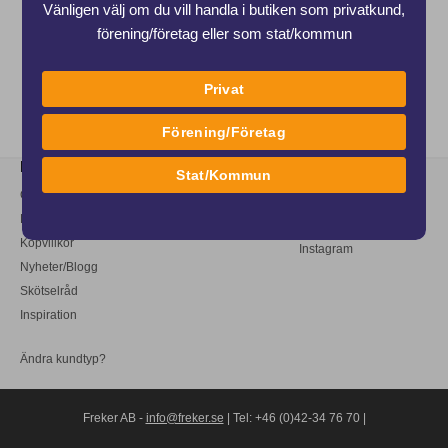
Vänligen välj om du vill handla i butiken som privatkund,
förening/företag eller som stat/kommun
Privat
Förening/Företag
Länkar
Stat/Kommun
Om oss
Följ oss
Kundtjänst
Facebook
Köpvillkor
Instagram
Nyheter/Blogg
Skötselråd
Inspiration
Ändra kundtyp?
Freker AB -
info@freker.se
| Tel: +46 (0)42-34 76 70 |