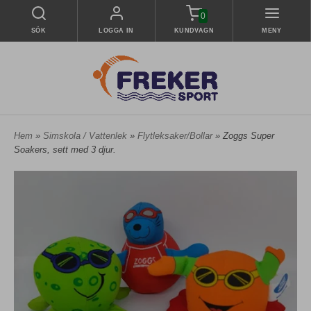
0
SÖK
LOGGA IN
KUNDVAGN
MENY
Hem
»
Simskola / Vattenlek
»
Flytleksaker/Bollar
» Zoggs Super
Soakers, sett med 3 djur.