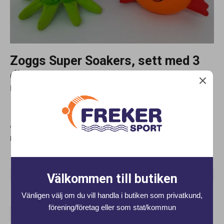
Zoggs Super Soakers, sett med 3
djur.
K8701 Zoggy Soakers. 3 i en förpackning. Flyter.
Artnr:
K8701
Lagerstatus:
I lager
0+
119 kr
Ord. Pris
(198 kr)
1+
119 kr
Ord. Pris
(198 kr)
Välkommen till butiken
3+
119 kr
Ord. Pris
(188 kr)
Vänligen välj om du vill handla i butiken som privatkund,
förening/företag eller som stat/kommun
Lägg i kundvagnen