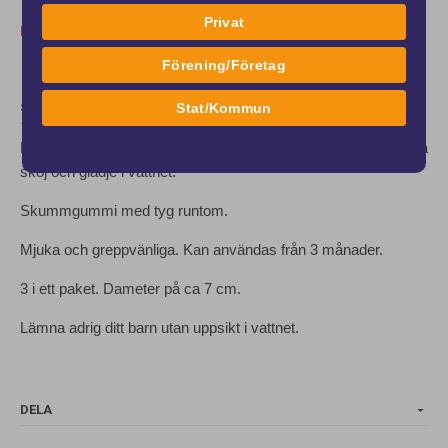
Privat
Kampanj
Förening/Företag
Stat/Kommun
SPECIFIKATION
K8701 Flytande simleksaker från Zoggs. Perfekta för att skapa
skoj och glädje i vattnet.
Skummgummi med tyg runtom.
Mjuka och greppvänliga. Kan användas från 3 månader.
3 i ett paket. Dameter på ca 7 cm.
Lämna adrig ditt barn utan uppsikt i vattnet.
DELA