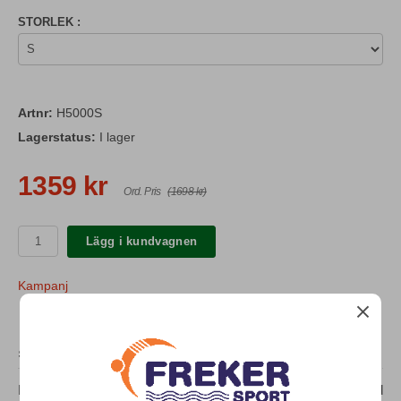
STORLEK :
Artnr:
H5000S
Lagerstatus:
I lager
1359 kr
Ord. Pris
(1698 kr)
Lägg i kundvagnen
Kampanj
SPECIFIKATION
H5000 Shortie Herr, våtdräkt för simlärare och andra. Kan med