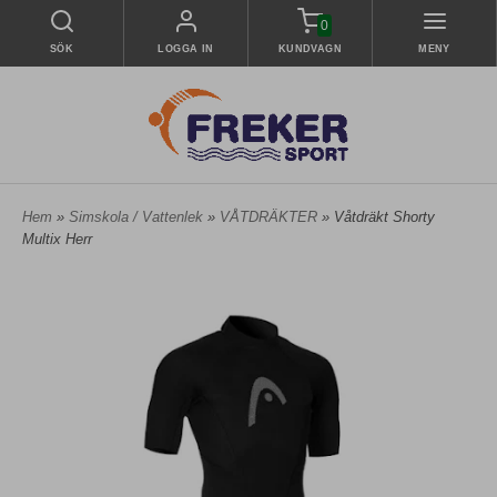
0
SÖK
LOGGA IN
KUNDVAGN
MENY
Hem
»
Simskola / Vattenlek
»
VÅTDRÄKTER
» Våtdräkt Shorty
Multix Herr