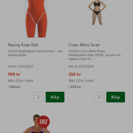
Racing Knee Röd
Cross Bikini Svart
H1018 Baddräkten Racing Knee - röd
H1053 Cross Bikini Svart,
tävlingsdräkt
träningsbikini från HEAD, byxan och
toppen knyts fö...
Art nr. H101822
Art nr. H105324
599 kr
350 kr
från 25 kr / mnd.
från 15 kr / mnd.
(
899 kr
)
(
545 kr
)
Köp
Köp