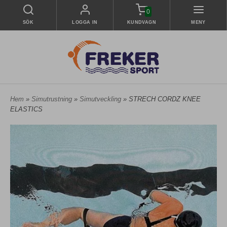
0
SÖK
LOGGA IN
KUNDVAGN
MENY
Hem
»
Simutrustning
»
Simutveckling
» STRECH CORDZ KNEE
ELASTICS