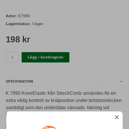
Artnr:
K7990
Lagerstatus:
I lager
198 kr
Lägg i kundvagnen
SPECIFIKATION
K 7990 KneeElastic från StrechCordz användes för en
extra viktig kontroll av knäposition under bröstsimskicken
samtidigt som den underlättar vävnads- läkning vid
ljumskproblem.
Finns endast i en storlek