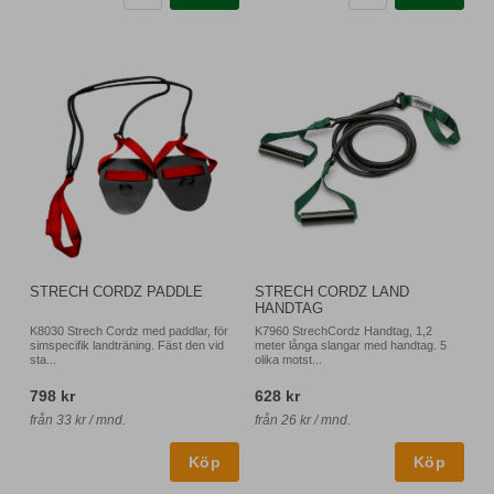
STRECH CORDZ PADDLE
STRECH CORDZ LAND
HANDTAG
K8030 Strech Cordz med paddlar, för
K7960 StrechCordz Handtag, 1,2
simspecifik landträning. Fäst den vid
meter långa slangar med handtag. 5
sta...
olika motst...
798 kr
628 kr
från 33 kr / mnd.
från 26 kr / mnd.