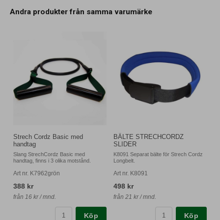
Andra produkter från samma varumärke
Strech Cordz Basic med
BÄLTE STRECHCORDZ
handtag
SLIDER
Slang StrechCordz Basic med
K8091 Separat bälte för Strech Cordz
handtag, finns i 3 olika motstånd.
Longbelt.
Art nr. K7962grön
Art nr. K8091
388 kr
498 kr
från 16 kr / mnd.
från 21 kr / mnd.
Köp
Köp