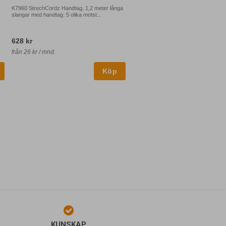
K7960 StrechCordz Handtag, 1,2 meter långa
slangar med handtag. 5 olika motst...
628 kr
från 26 kr / mnd.
KUNSKAP