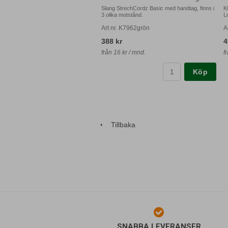
Slang StrechCordz Basic med handtag, finns i
K
3 olika motstånd.
L
Art nr. K7962grön
A
388 kr
4
från 16 kr / mnd.
f
Köp
Tillbaka
SNABBA LEVERANSER