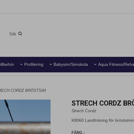
illbehör
Profilering
Babysim/Simskola
Aqua Fitness/Reh
RECH CORDZ BRÖSTSIM
STRECH CORDZ BR
Strech Cordz
K8060 Landträning för bröstsimma
FÄRG :