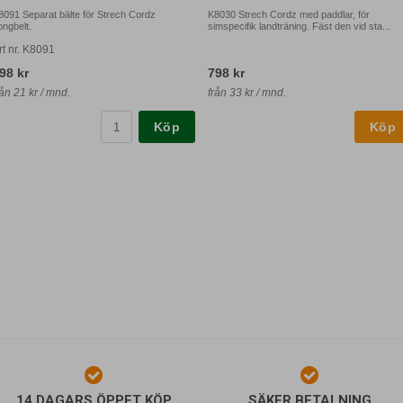
8091 Separat bälte för Strech Cordz
K8030 Strech Cordz med paddlar, för
ongbelt.
simspecifik landträning. Fäst den vid sta...
rt nr. K8091
98 kr
798 kr
rån 21 kr / mnd.
från 33 kr / mnd.
Köp
14 DAGARS ÖPPET KÖP
SÄKER BETALNING