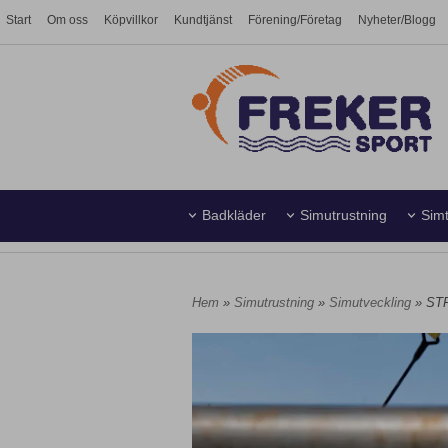
Start
Om oss
Köpvillkor
Kundtjänst
Förening/Företag
Nyheter/Blogg
Badkläder
Simutrustning
Simt
Simhall
Vattenpolo
Hem
»
Simutrustning
»
Simutveckling
» ST