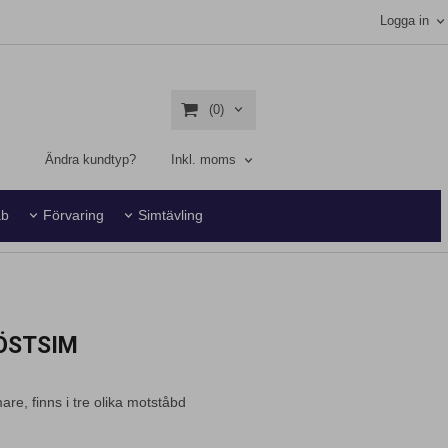
Logga in
(0)
Ändra kundtyp?
Inkl. moms
ab
Förvaring
Simtävling
ÖSTSIM
re, finns i tre olika motståbd