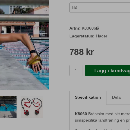
Artnr:
K8060blå
Lagerstatus:
I lager
788 kr
Lägg i kundva
Specifikation
Dela
K8060
Bröstsim med sitt mera
simspecifika landträning en p