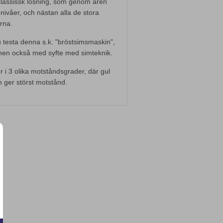
klassissk lösning, som genom åren
nivåer, och nästan alla de stora
rna.
 testa denna s.k. "bröstsimsmaskin",
men också med syfte med simteknik.
i 3 olika motståndsgrader, där gul
ch ger störst motstånd.