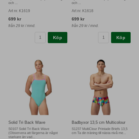
och ...
och ...
Art nr. K1619
Art nr. K1618
699 kr
699 kr
från 29 kr / mnd.
från 29 kr / mnd.
Köp
Köp
Solid Tri Back Wave
Badbyxor 13,5 cm Multicolour
S0107 Solid Tri Back Wave
S1237 MultiClour Printade Briefs 13,5
(Observera att färgerna är något
cm Ta din träning till nästa nivå me...
starkare än vad...