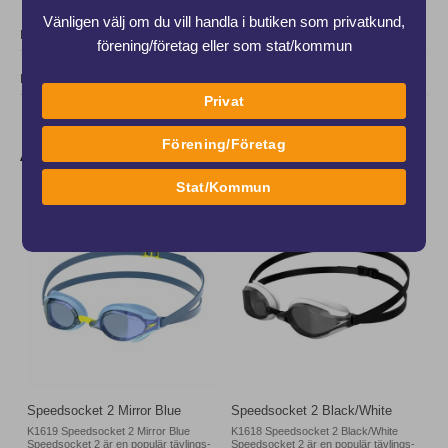
Vänligen välj om du vill handla i butiken som privatkund,
DOKUMENT
förening/företag eller som stat/kommun
DELA
Privat
Förening/Företag
Andra produkter från samma varumärke
Stat/Kommun
Speedsocket 2 Mirror Blue
Speedsocket 2 Black/White
K1619 Speedsocket 2 Mirror Blue
K1618 Speedsocket 2 Black/White
Speedsocket 2 är en populär tävlings-
Speedsocket 2 är en populär tävlings-