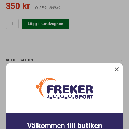
350 kr
Ord. Pris
(449 kr)
Lägg i kundvagnen
SPECIFIKATION
S1142 Speedos träningsbadbyxa i brief modell, med
härligt mönster fram och enfärgad svart bak
Badbyxan är 5cm hög vid höfterna.
Tyget är Speedos Endurance+ för 100% klortålighet och så att
du kan använda dom om och om igen.
Naturligtvis med knyte i midjan för att dom skall vara användar
Välkommen till butiken
vänliga.