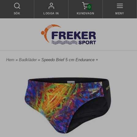
0
SÖK
LOGGA IN
KUNDVAGN
MENY
Hem
»
Badkläder
» Speedo Brief 5 cm Endurance +