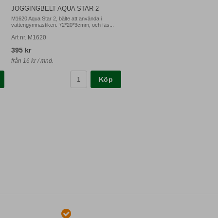
JOGGINGBELT AQUA STAR 2
M1620 Aqua Star 2, bälte att använda i
vattengymnastiken. 72*20*3cmm, och fäs...
Art nr. M1620
395 kr
från 16 kr / mnd.
Köp