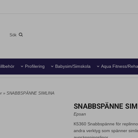
illbehör
Profilering
Babysim/Simskola
Aqua Fitness/Reh
or
» SNABBSPÄNNE SIMLINA
SNABBSPÄNNE SIM
Epsan
K5360 Snabbspänne för replinnor
andra verktyg som spänner siml
avgränsningslinor.