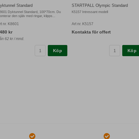
yktunnel Standard
STARTPALL Olympic Standard
8601 Dyktunnel Standard, 100*70cm. Du
K5157 Intressant modell
onterar den själv med ringar, klipps...
rt nr. K8601
Art nr. K5157
480 kr
Kontakta för offert
rån 62 kr / mnd.
Köp
Köp