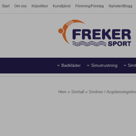
Start
Om oss
Köpvillkor
Kundtjänst
Förening/Företag
Nyheter/Blogg
Badkläder
Simutrustning
Simt
Simhall
Vattenpolo
Hem
»
Simhall
»
Simlinor / Avgränsningslin