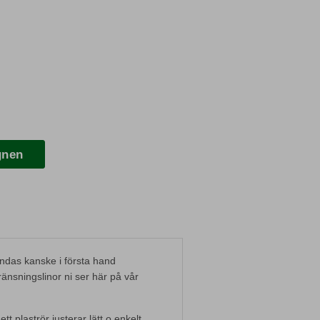
gnen
das kanske i första hand
änsningslinor ni ser här på vår
tt plaströr justerar lätt o enkelt