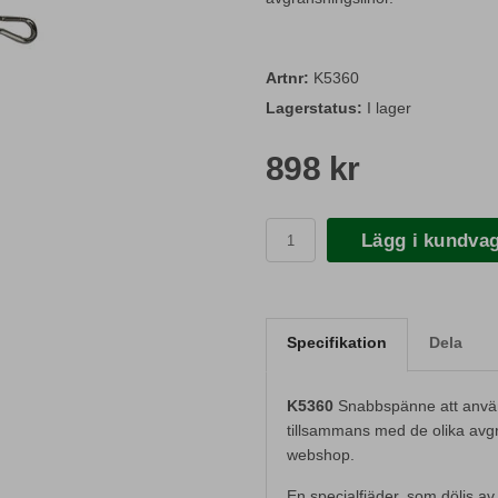
Artnr:
K5360
Lagerstatus:
I lager
898 kr
Lägg i kundva
Specifikation
Dela
K5360
Snabbspänne att använ
tillsammans med de olika avgr
webshop.
En specialfjäder, som döljs av e