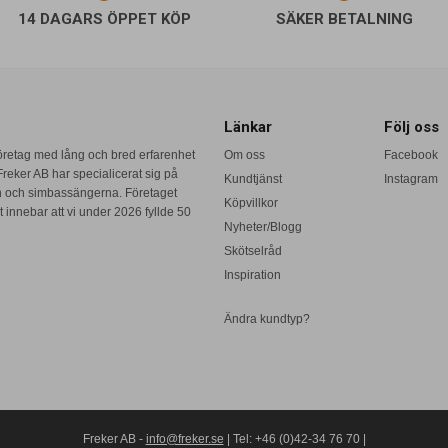
14 DAGARS ÖPPET KÖP
SÄKER BETALNING
Länkar
Följ oss
företag med lång och bred erfarenhet
Om oss
Facebook
reker AB har specialicerat sig på
Kundtjänst
Instagram
n och simbassängerna. Företaget
Köpvillkor
 innebar att vi under 2026 fyllde 50
Nyheter/Blogg
Skötselråd
Inspiration
Ändra kundtyp?
Freker AB -
info@freker.se
| Tel: +46 (0)42-34 76 70 |