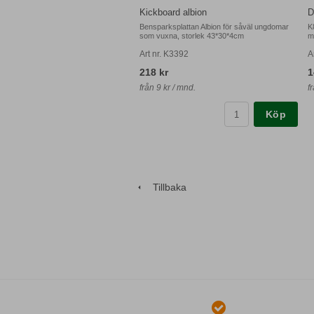
Kickboard albion
D
Bensparksplattan Albion för såväl ungdomar
K
som vuxna, storlek 43*30*4cm
m
Art nr. K3392
A
218 kr
1
från 9 kr / mnd.
f
Köp
Tillbaka