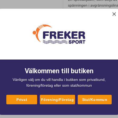
spänningen i avgränsningslin
Detta innebär att det inte krä
med.
ke
Välkommen till butiken
Vänligen välj om du vill handla i butiken som privatkund,
förening/företag eller som stat/kommun
Privat
Förening/Företag
Stat/Kommun