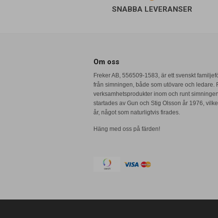
SNABBA LEVERANSER
Om oss
Freker AB, 556509-1583, är ett svenskt familje
från simningen, både som utövare och ledare. F
verksamhetsprodukter inom och runt simninge
startades av Gun och Stig Olsson år 1976, vilket
år, något som naturligtvis firades.
Häng med oss på färden!