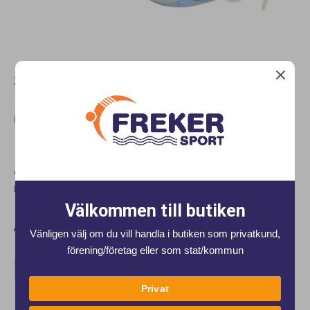
Simglasögon Lightning oil
Blue/mirror
K 1556 Simglasögon Lightning Oil för träning och tävling
Artnr:
k1556
Lagerstatus:
I lager
Välkommen till butiken
449 kr
Vänligen välj om du vill handla i butiken som privatkund,
förening/företag eller som stat/kommun
Lägg i kundvagnen
Privat