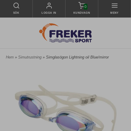
0
SÖK
LOGGA IN
KUNDVAGN
MENY
Hem
»
Simutrustning
» Simglasögon Lightning oil Blue/mirror