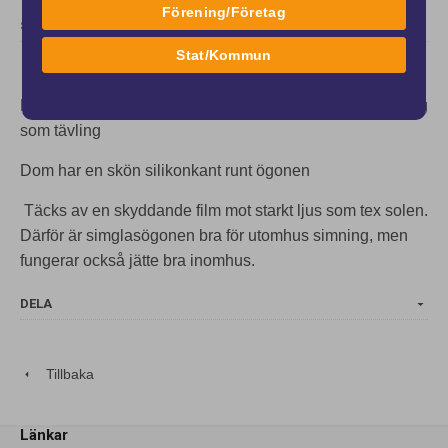
Förening/Företag
SPECIFIKATION
Stat/Kommun
K 1556 Simglasögon Lightning Oil passar både till träning
som tävling
Dom har en skön silikonkant runt ögonen
Täcks av en skyddande film mot starkt ljus som tex solen.
Därför är simglasögonen bra för utomhus simning, men
fungerar också jätte bra inomhus.
DELA
Tillbaka
Länkar