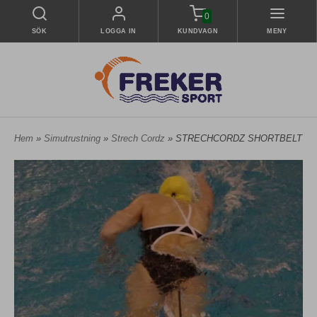
0
SÖK
LOGGA IN
KUNDVAGN
MENY
Hem
»
Simutrustning
»
Strech Cordz
» STRECHCORDZ SHORTBELT