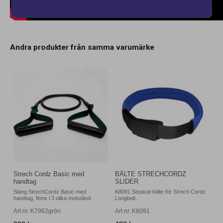
Andra produkter från samma varumärke
Strech Cordz Basic med
BÄLTE STRECHCORDZ
handtag
SLIDER
Slang StrechCordz Basic med
K8091 Separat bälte för Strech Cordz
handtag, finns i 3 olika motstånd.
Longbelt.
Art nr. K7962grön
Art nr. K8091