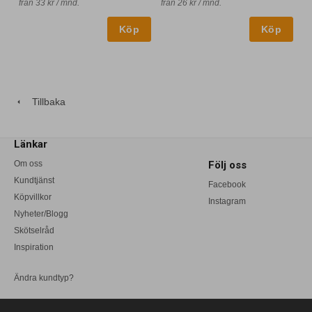
från 33 kr / mnd.
från 26 kr / mnd.
Tillbaka
Länkar
Om oss
Följ oss
Kundtjänst
Facebook
Köpvillkor
Instagram
Nyheter/Blogg
Skötselråd
Inspiration
Ändra kundtyp?