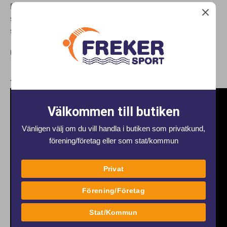
Den här kan Du använda både i hemmapolen lika väl som i
stora bassängen, där Du kanske fäster den vid en av
startpallarna.
DELA
Youtube-kod 1:
Välkommen till butiken
Vänligen välj om du vill handla i butiken som privatkund,
förening/företag eller som stat/kommun
Privat
Förening/Företag
Stat/Kommun