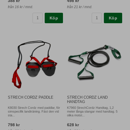
388 kr
498 kr
från 16 kr / mnd.
från 21 kr / mnd.
Köp
Köp
STRECH CORDZ PADDLE
STRECH CORDZ LAND
HANDTAG
K8030 Strech Cordz med paddlar, för
K7960 StrechCordz Handtag, 1,2
simspecifik landträning. Fäst den vid
meter långa slangar med handtag. 5
sta...
olika motst...
798 kr
628 kr