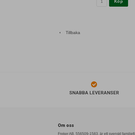
Köp
Tillbaka
SNABBA LEVERANSER
Om oss
Freker AB, 556509-1583, är ett svenskt familje