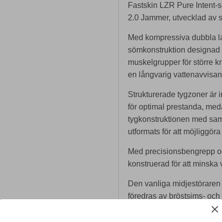
Fastskin LZR Pure Intent-s
2.0 Jammer, utvecklad av 
Med kompressiva dubbla l
sömkonstruktion designad fö
muskelgrupper för större kra
en långvarig vattenavvisan
Strukturerade tygzoner är 
för optimal prestanda, me
tygkonstruktionen med s
utformats för att möjliggöra 
Med precisionsbengrepp oc
konstruerad för att minska 
Den vanliga midjestöraren e
föredras av bröstsims- och
Denna produkt har godkänt