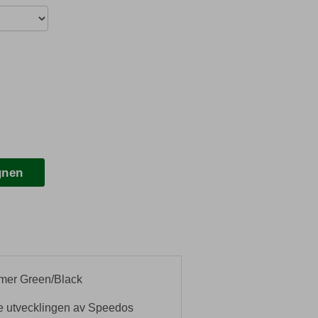
gnen
mmer Green/Black
te utvecklingen av Speedos