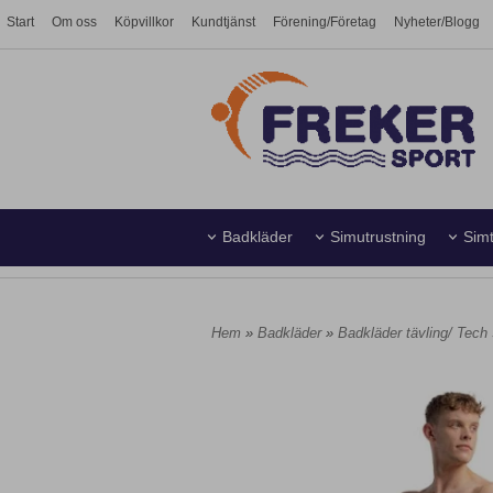
Start
Om oss
Köpvillkor
Kundtjänst
Förening/Företag
Nyheter/Blogg
Badkläder
Simutrustning
Simt
Simhall
Vattenpolo
Hem
»
Badkläder
»
Badkläder tävling/ Tech