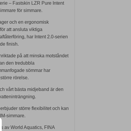
erie – Fastskin LZR Pure Intent
simmare för simmare.
ager och en ergonomisk
r att ansluta viktiga
ftåterföring, har Intent 2.0-serien
de finish.
inriktade på att minska motståndet
dan den tredubbla
ammanfogade sömmar har
större rörelse.
h vårt bästa midjeband är den
vatteninträngning.
rbjuder större flexibilitet och kan
 IM-simmare.
s av World Aquatics, FINA