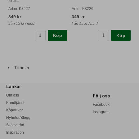
för at...
Art nr. K8227
Art nr. K8226
349 kr
349 kr
från 15 kr / mnd.
från 15 kr / mnd.
Köp
Köp
Tillbaka
Länkar
Om oss
Följ oss
Kundtjänst
Facebook
Köpvillkor
Instagram
Nyheter/Blogg
Skötselråd
Inspiration