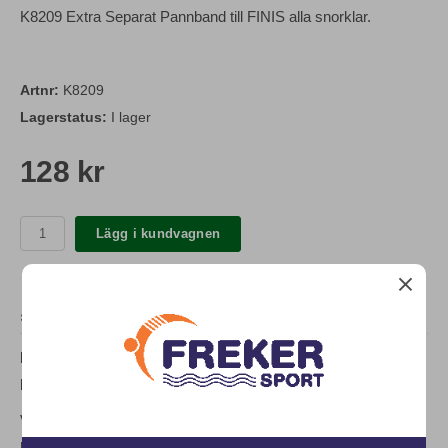
K8209 Extra Separat Pannband till FINIS alla snorklar.
Artnr:
K8209
Lagerstatus:
I lager
128 kr
Lägg i kundvagnen
SPECIFIKATION
K8209
Separat pannband för FINIS snorklar, en storlek som
passar både junior & senior snorklar, samt frisims snorkeln.
Vid justering av nackbandets längd, skall man på
nackbandhållarens utsida, med tummen trycka på, (och inte