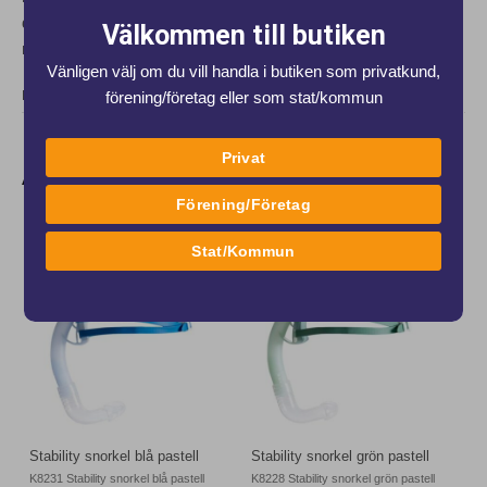
dra i,) den mekanism som skall möjliggöra förändring av
Välkommen till butiken
nackbandets längd, både vid förkortning o förlängning.
Vänligen välj om du vill handla i butiken som privatkund,
DELA
förening/företag eller som stat/kommun
Privat
Andra produkter från samma varumärke
Förening/Företag
Stat/Kommun
Stability snorkel blå pastell
Stability snorkel grön pastell
K8231 Stability snorkel blå pastell
K8228 Stability snorkel grön pastell