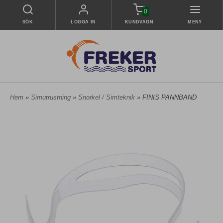
0
SÖK
LOGGA IN
KUNDVAGN
MENY
Hem
»
Simutrustning
»
Snorkel / Simteknik
» FINIS PANNBAND