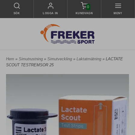
0
SÖK
LOGGA IN
KUNDVAGN
MENY
Hem
»
Simutrustning
»
Simutveckling
»
Laktatmätning
» LACTATE
SCOUT TESTREMSOR 25