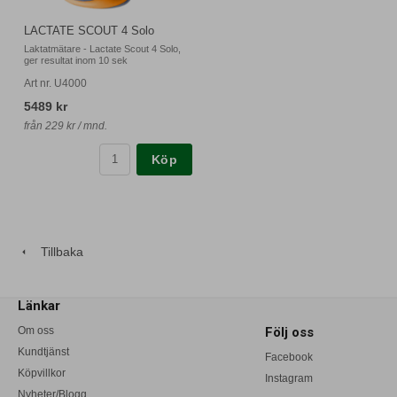
LACTATE SCOUT 4 Solo
Laktatmätare - Lactate Scout 4 Solo,
ger resultat inom 10 sek
Art nr. U4000
5489 kr
från 229 kr / mnd.
Köp
Tillbaka
Länkar
Om oss
Följ oss
Kundtjänst
Facebook
Köpvillkor
Instagram
Nyheter/Blogg