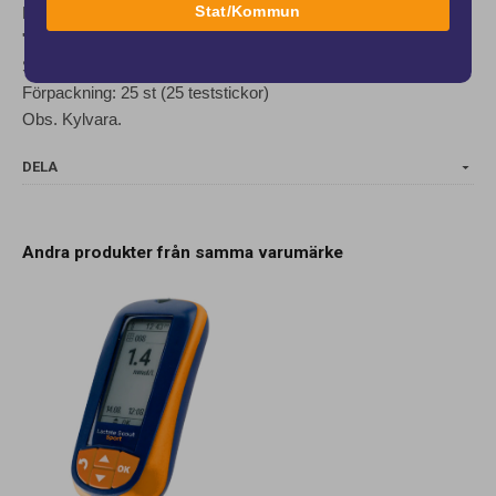
Stat/Kommun
Lactate Scout +
"Sip In"-sensorer för automatisk provupptagning
Sensorn måste sättas i laktatmätaren innan provtagning
Förpackning: 25 st (25 teststickor)
Obs. Kylvara.
DELA
Andra produkter från samma varumärke