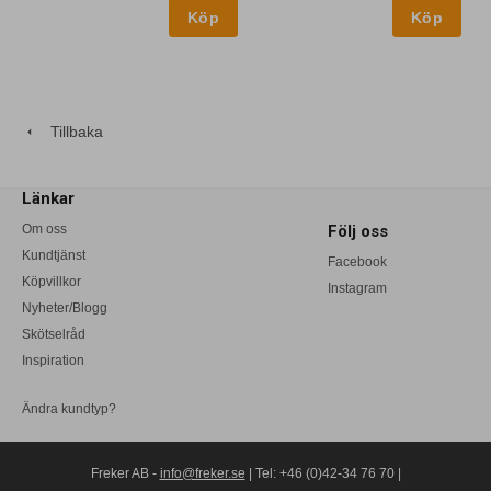
Tillbaka
Länkar
Om oss
Följ oss
Kundtjänst
Facebook
Köpvillkor
Instagram
Nyheter/Blogg
Skötselråd
Inspiration
Ändra kundtyp?
Freker AB -
info@freker.se
| Tel: +46 (0)42-34 76 70 |