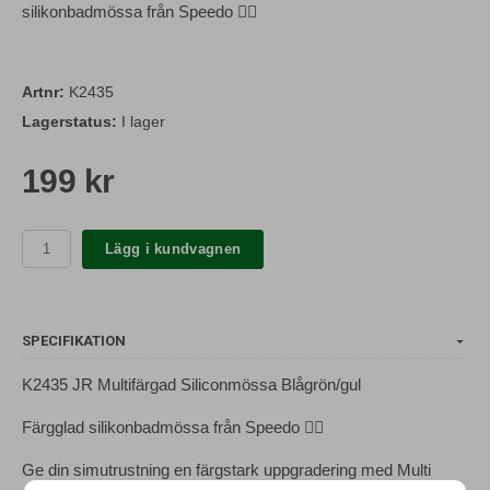
silikonbadmössa från Speedo 🏊‍♀️
Artnr:
K2435
Lagerstatus:
I lager
199 kr
Lägg i kundvagnen
SPECIFIKATION
K2435 JR Multifärgad Siliconmössa Blågrön/gul
Färgglad silikonbadmössa från Speedo 🏊‍♀️
Ge din simutrustning en färgstark uppgradering med Multi