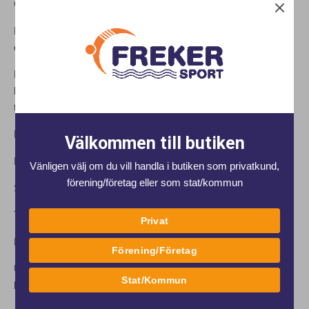
Colour Silicone Swim Cap.
Den strömlinjeformade designen minskar motståndet i vattnet
och hjälper dig att simma snabbare och mer effektivt.
Badmössan är tillverkad i slitstarkt silikon som ger hög
komfort, bra passform och lång hållbarhet – perfekt för träning,
tävling och fritidssimning.
Fördelar:
Välkommen till butiken
Bekvämt och hållbart silikon
Vänligen välj om du vill handla i butiken som privatkund,
förening/företag eller som stat/kommun
Strömlinjeformad design för bättre simprestanda
Trendig multifärgad design
Privat
Passar både träning och tävling
Förening/Företag
Uppdatera din simutrustning med en badmössa som
Stat/Kommun
kombinerar stil, komfort och prestanda.