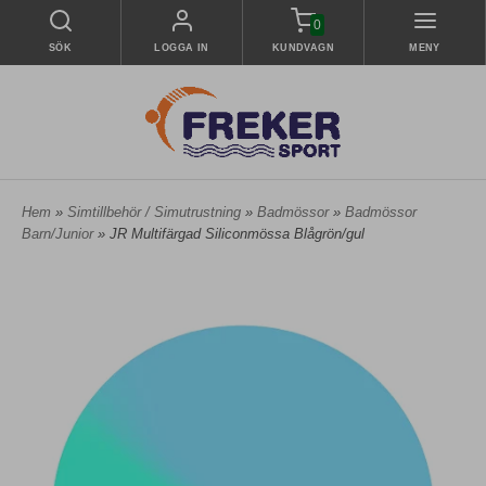
0
SÖK
LOGGA IN
KUNDVAGN
MENY
Hem
»
Simtillbehör / Simutrustning
»
Badmössor
»
Badmössor
Barn/Junior
» JR Multifärgad Siliconmössa Blågrön/gul