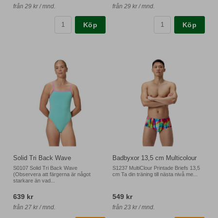
från 29 kr / mnd.
från 29 kr / mnd.
Köp
Köp
Solid Tri Back Wave
Badbyxor 13,5 cm Multicolour
S0107 Solid Tri Back Wave
S1237 MultiClour Printade Briefs 13,5
(Observera att färgerna är något
cm Ta din träning till nästa nivå me...
starkare än vad...
639 kr
549 kr
från 27 kr / mnd.
från 23 kr / mnd.