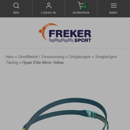
0
SÖK
LOGGA IN
KUNDVAGN
MENY
Hem
»
Simtillbehör / Simutrustning
»
Simglasögon
»
Simglasögon
Tävling
» Hyper Elite Mirror Yellow