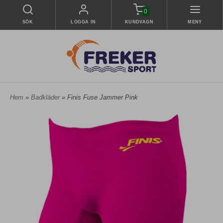
0
SÖK
LOGGA IN
KUNDVAGN
MENY
Hem
»
Badkläder
» Finis Fuse Jammer Pink