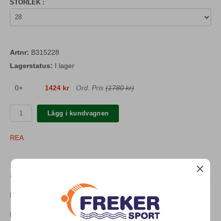
STORLEK :
Artnr:
B315228
Lagerstatus:
I lager
0+
1424 kr
Ord. Pris
(1780 kr)
Lägg i kundvagnen
REA
SPECIFIKATION
B3152 Finis tävlingsbadbyxa Fuse, Rosa.
Fuse är en tävlingsbadbyxa med hög kompression för att