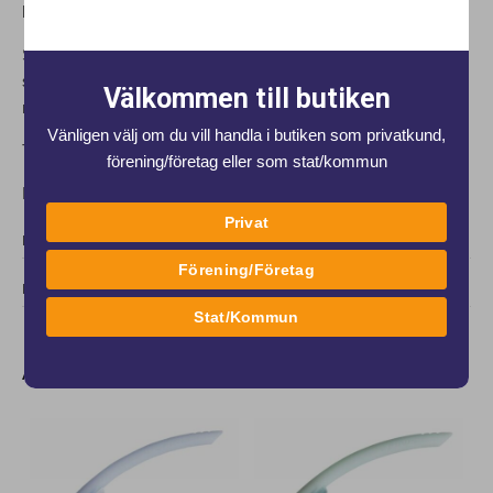
hjälpa dig till bra hållning i vattnet.
Sömmarna är limmade, och på insidan av benet längst ner
sitter en "klisterremsa" för att byxan skall sitta på plats även i
Välkommen till butiken
rörelse.
Vänligen välj om du vill handla i butiken som privatkund,
Tyget har en 4-vägs strech
förening/företag eller som stat/kommun
FINA Godkänd
Privat
DOKUMENT
Förening/Företag
DELA
Stat/Kommun
Andra produkter från samma varumärke