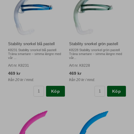
Stability snorkel blå pastell
Stability snorkel grön pastell
K8231 Stability snorkel blå pastell
K8228 Stability snorkel grön pastell
Träna smartare – simma längre med
Träna smartare – simma längre med
vår ...
vår...
Art nr. K8231
Art nr. K8228
469 kr
469 kr
från 20 kr / mnd.
från 20 kr / mnd.
Köp
Köp