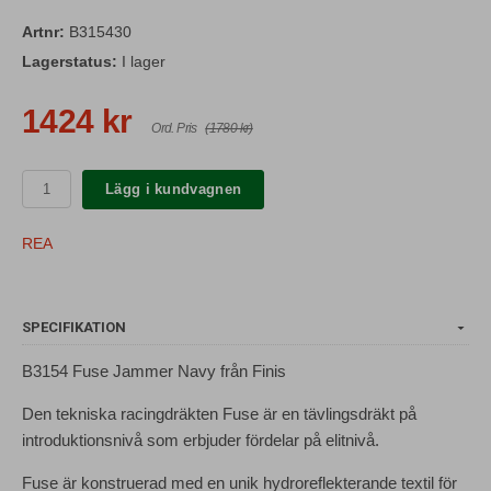
Artnr:
B315430
Lagerstatus:
I lager
1424 kr
Ord. Pris
(1780 kr)
Lägg i kundvagnen
REA
SPECIFIKATION
B3154 Fuse Jammer Navy från Finis
Den tekniska racingdräkten Fuse är en tävlingsdräkt på
introduktionsnivå som erbjuder fördelar på elitnivå.
Fuse är konstruerad med en unik hydroreflekterande textil för