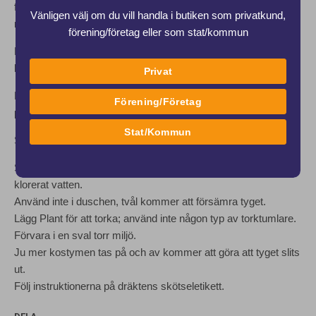
fjädrande elasticitet ger kompression utan att begränsa
Vänligen välj om du vill handla i butiken som privatkund,
rörelseomfånget
förening/företag eller som stat/kommun
HALKFRIA KANTER: Silikonkanter skapar ett bekvämt,
halkfritt grepp om ben och midja
Privat
HYDRO-REFLEKTIVT TYG: Ger UVA/UVB-skydd (71%
Förening/Företag
polyamid, 29% elastan)
Stat/Kommun
SKÖTSELINSTRUKTIONER
Skölj omedelbart efter varje användning med kallt, icke-
klorerat vatten.
Använd inte i duschen, tvål kommer att försämra tyget.
Lägg Plant för att torka; använd inte någon typ av torktumlare.
Förvara i en sval torr miljö.
Ju mer kostymen tas på och av kommer att göra att tyget slits
ut.
Följ instruktionerna på dräktens skötseletikett.