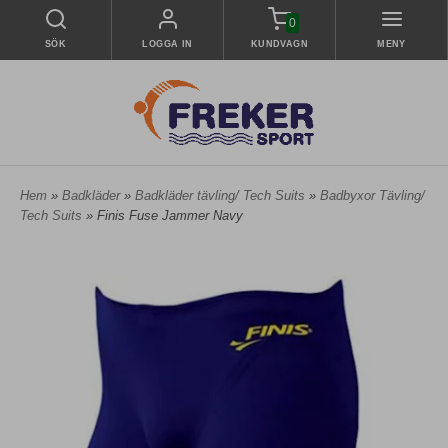
0
SÖK
LOGGA IN
KUNDVAGN
MENY
Hem
»
Badkläder
»
Badkläder tävling/ Tech Suits
»
Badbyxor Tävling/
Tech Suits
» Finis Fuse Jammer Navy