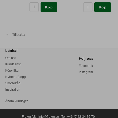
Köp
Köp
Tillbaka
Länkar
Om oss
Följ oss
Kundtjänst
Facebook
Köpvillkor
Instagram
Nyheter/Blogg
Skötselråd
Inspiration
Ändra kundtyp?
Freker AB -
info@freker.se
| Tel: +46 (0)42-34 76 70 |