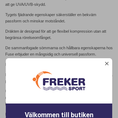
att ge UVA/UVB-skydd.
Tygets fjädrande egenskaper säkerställer en bekväm
passform och minskar motståndet.
Dräkten är designad för att ge flexibel kompression utan att
begränsa rörelseomfånget.
De sammanfogade sömmarna och hållbara egenskaperna hos
Fuse erbjuder en mångsidig och universell passform.
FUNKTIONER
PRISVÄRT: En av de mest prisvärda tekniska tävlingsbyxorna
på marknaden
UNIVERSAL PASSFORM: Bondade sömmar minskar
motståndet och skapar en bekväm passform för många
kroppstyper
Välkommen till butiken
FLEXIBEL KOMPRESSION: Högkompressionstyg med