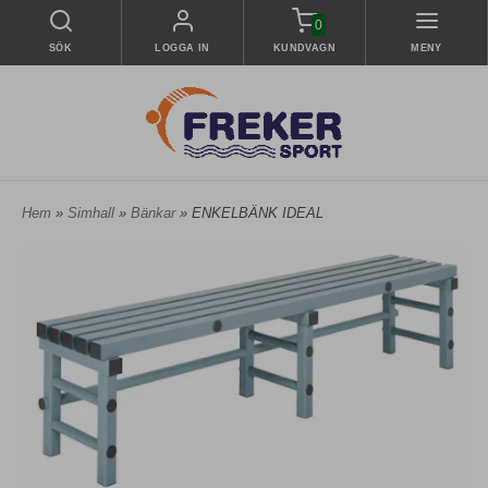
0
SÖK
LOGGA IN
KUNDVAGN
MENY
Hem
»
Simhall
»
Bänkar
» ENKELBÄNK IDEAL