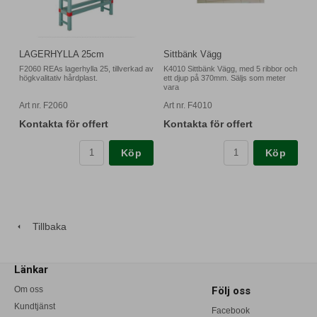
LAGERHYLLA 25cm
Sittbänk Vägg
F2060 REAs lagerhylla 25, tillverkad av
K4010 Sittbänk Vägg, med 5 ribbor och
högkvalitativ hårdplast.
ett djup på 370mm. Säljs som meter
vara
Art nr. F2060
Art nr. F4010
Kontakta för offert
Kontakta för offert
Köp
Köp
Tillbaka
Länkar
Om oss
Följ oss
Kundtjänst
Facebook