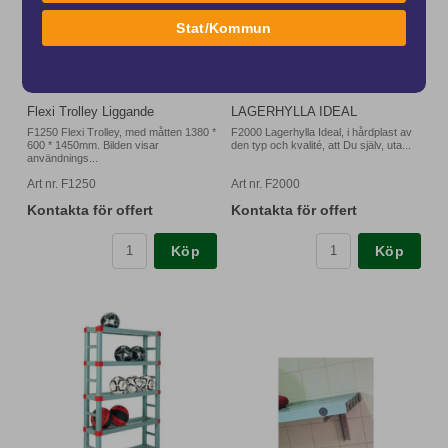
Stat/Kommun
Flexi Trolley Liggande
LAGERHYLLA IDEAL
F1250 Flexi Trolley, med måtten 1380 *
F2000 Lagerhylla Ideal, i hårdplast av
600 * 1450mm. Bilden visar
den typ och kvalité, att Du själv, uta...
användnings...
Art nr. F1250
Art nr. F2000
Kontakta för offert
Kontakta för offert
Köp
Köp