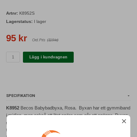
Artnr:
K8952S
Lagerstatus:
I lager
95 kr
Ord. Pris
(119 kr)
Lägg i kundvagnen
SPECIFIKATION
K8952
Becos Babybadbyxa, Rosa. Byxan har ett gymmiband
i midjan, men också ett litet snöre som går att spänna. Byxan
går att maskintvätta eller handtvätta i 30 grader, men skall inte
torktumlas. Byxan har ett mjukt tyg som ligger mot huden.