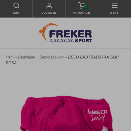
0
SÖK
LOGGA IN
KUNDVAGN
MENY
Hem
»
Badkläder
»
Babybadbyxor
» BECO BABYBADBYXA SLIP
ROSA