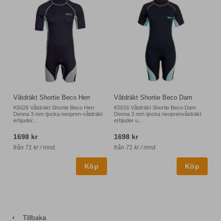
Våtdräkt Shortie Beco Herr
Våtdräkt Shortie Beco Dam
K5026 Våtdräkt Shortie Beco Herr
K5016 Våtdräkt Shortie Beco Dam
Denna 3 mm tjocka neopren-våtdräkt
Denna 3 mm tjocka neoprenvåtdräkt
erbjuder...
erbjuder u...
1698 kr
1698 kr
från 71 kr / mnd.
från 71 kr / mnd.
Tillbaka