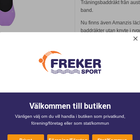
Träningsbaddräkt från aus
band.
Nu finns även Amanzis läc
baddräkter utan knyte i ryg
Materialet är klortåligt, 10
Baddräkten är fodrad fram
Storlekarna nedan är de e
ke
Välkommen till butiken
Vänligen välj om du vill handla i butiken som privatkund,
förening/företag eller som stat/kommun
Privat
Förening/Företag
Stat/Kommun