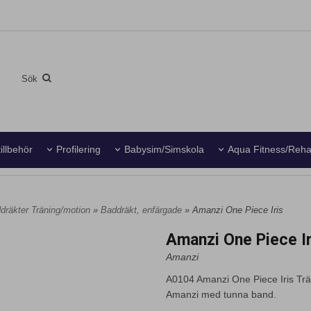
illbehör
Profilering
Babysim/Simskola
Aqua Fitness/Reh
dräkter Träning/motion
»
Baddräkt, enfärgade
» Amanzi One Piece Iris
Amanzi One Piece Ir
Amanzi
A0104 Amanzi One Piece Iris Trä
Amanzi med tunna band.