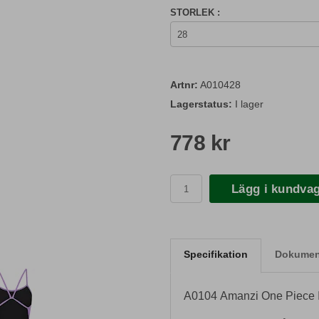
STORLEK :
Artnr:
A010428
Lagerstatus:
I lager
778 kr
Lägg i kundva
Specifikation
Dokument
A0104 Amanzi One Piece I