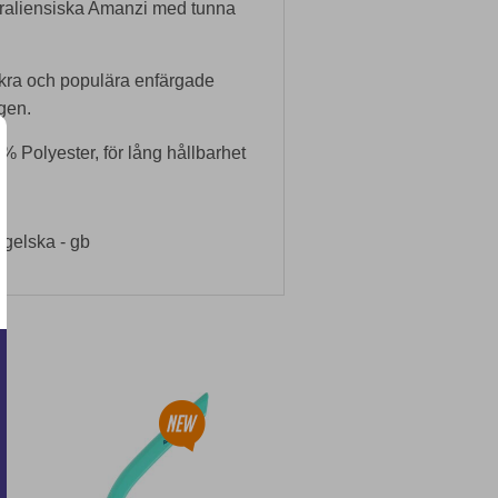
traliensiska Amanzi med tunna
kra och populära enfärgade
gen.
0 % Polyester, för lång hållbarhet
ngelska - gb