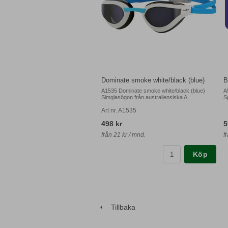
Dominate smoke white/black (blue)
B
A1535 Dominate smoke white/black (blue)
A
Simglasögon från australiensiska A...
S
Art nr. A1535
498 kr
5
från 21 kr / mnd.
f
Köp
Tillbaka