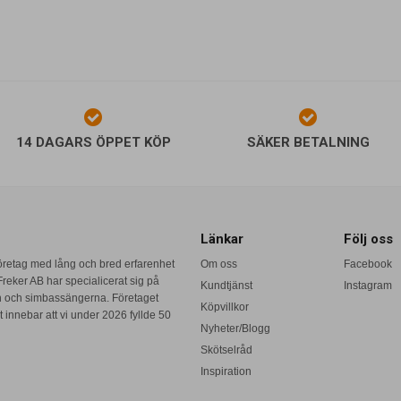
14 DAGARS ÖPPET KÖP
SÄKER BETALNING
Länkar
Följ oss
företag med lång och bred erfarenhet
Om oss
Facebook
reker AB har specialicerat sig på
Kundtjänst
Instagram
n och simbassängerna. Företaget
Köpvillkor
 innebar att vi under 2026 fyllde 50
Nyheter/Blogg
Skötselråd
Inspiration