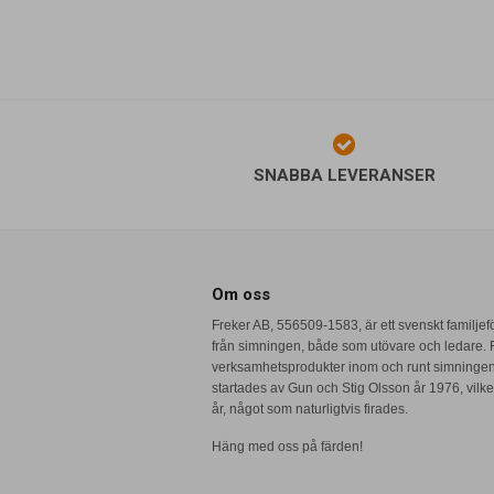
SNABBA LEVERANSER
Om oss
Freker AB, 556509-1583, är ett svenskt familje
från simningen, både som utövare och ledare. F
verksamhetsprodukter inom och runt simninge
startades av Gun och Stig Olsson år 1976, vilket
år, något som naturligtvis firades.
Häng med oss på färden!