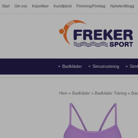
Start
Om oss
Köpvillkor
Kundtjänst
Förening/Företag
Nyheter/Blogg
Badkläder
Simutrustning
Simt
Simhall
Vattenpolo
Hem
»
Badkläder
»
Badkläder Träning
»
Bad